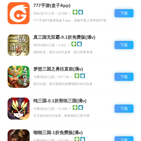
777手游(盒子App)
下载
综合/盒子/工具
23.9M
777手游BT版游戏盒子app，涵盖市面上所有的BT游
戏，实时掌控BT手游的最新动态
真三国无双霸-0.1折免费版(满v)
下载
RPG/动作/三国
1.8G
福利狂送，每日128代金券，助力武将养成
梦想三国之勇往直前(满v)
下载
卡牌/回合/三国
707.7M
每日白嫖，每日游戏内免费领取648代金券
纯三国-0.1折剪纸三国(满v)
下载
卡牌/回合/三国
72.6M
天天送648元代金券，剪纸画风三国卡牌
啪啪三国-1折免费版(满v)
下载
卡牌/回合/三国
673.5M