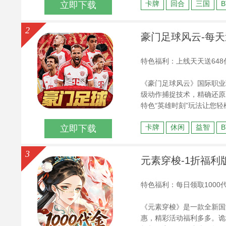
卡牌
回合
三国
立即下载
C三端数据互通，并赠送自选
2
豪门足球风云-每天送
特色福利：上线天天送64
《豪门足球风云》国际职业球
级动作捕捉技术，精确还原
特色“英雄时刻”玩法让您
还提供多种特色足球玩法：
卡牌
休闲
益智
立即下载
3
元素穿梭-1折福利版送
特色福利：每日领取100
《元素穿梭》是一款全新国
惠，精彩活动福利多多。诡