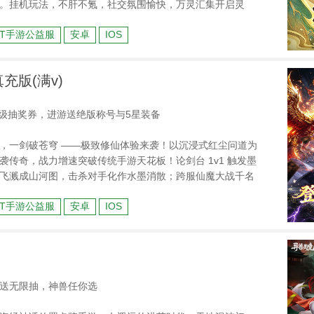
。挂机玩法，不肝不氪，社交氛围愉快，万灵汇集开启灵
这彼岸花都的试炼世界。
BT手游公益服
安卓
IOS
充版(满v)
高级抽奖券，进游送绝版称号与5星装备
，一剑破苍穹 ——极致修仙体验来袭！以沉浸式红尘问道为
袭传奇，战力增速突破传统手游天花板！论剑台 1v1 触发墨
飞溅成山河图，击杀对手化作水墨消散；跨服仙魔大战千名
龙与凤凰腾空相撞，雷云金光炸开千层涟漪，渡劫时九霄雷
BT手游公益服
安卓
IOS
色，突破瞬间全屏泼墨成天门初开震撼 CG！
送无限抽，神兽任你选