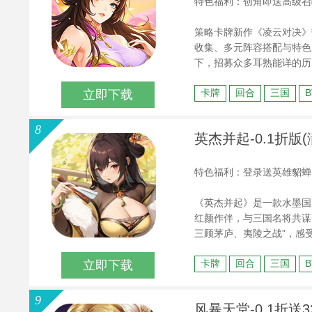
特色福利：创角即送高级召唤
策略卡牌新作《凌云对决》
收集、多元阵容搭配与特色
下，招募众多耳熟能详的历
的乱世霸业新篇章！
卡牌
回合
三国
立即下载
8
英杰并起-0.1折版(
特色福利：登录送英雄貂蝉
《英杰并起》是一款水墨国
红颜作伴，与三国名将共谋
三顾茅庐、夷陵之战”，感
8代金券，让你轻松爽玩嗨
卡牌
回合
三国
立即下载
9
风暴天堂-0.1折送32