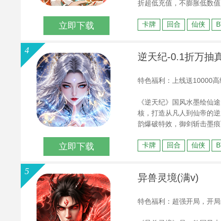
折超低充值，不膨胀低数值
臣，变废为宝，诚邀您加入
卡牌
回合
仙侠
立即下载
4
逆天纪-0.1折万抽真
特色福利：上线送10000
《逆天纪》国风水墨绘仙途
核，打造从凡人到仙帝的逆
韵爆破特效，御剑斩击墨痕
修士同屏释放仙术，水墨神
卡牌
回合
仙侠
立即下载
劫具象化为水墨巨蟒缠绕角
5
异兽灵境(满v)
特色福利：超强开局，开局