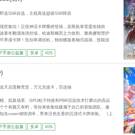
即送SSR自选，主线再送超级SSR阵容
现世集结！正统神话卡牌重磅登场，宙斯执掌雷霆坐镇前
波塞冬翻涌海浪控场，哈迪斯幽冥之力收割、雅典娜智慧护
可养成卡牌！告别单调挂机，独创横版卷轴式战场，技能连
面在指尖重现。自由搭配神系羁绊，养成专属不灭神之战
BT手游公益服
安卓
IOS
林匹斯，书写属于你的神话史诗！
)
送天启莲舞梵音，万元充值卡，百连抽
模、拟真场景、GPU粒子特效和PBR渲染技术打磨出的高品
个个有颜又有料，等你来收集组建属于自己的冒险团队。邀
名coser倾情演绎，带来活色生香的沉浸式卡牌体验。 《上
秘境探险、遗迹大冒险、全民冠军赛等特色玩法，轻松的放
BT手游公益服
安卓
IOS
好玩又轻松！