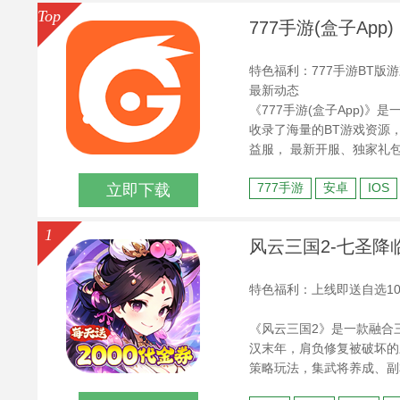
Top
777手游(盒子App)
特色福利：777手游BT版
最新动态
《777手游(盒子App)
收录了海量的BT游戏资源，
益服， 最新开服、独家礼
777手游
安卓
IOS
立即下载
1
风云三国2-七圣降临
特色福利：上线即送自选1
《风云三国2》是一款融合
汉末年，肩负修复被破坏的
策略玩法，集武将养成、副
役，收集三国名将，体验独