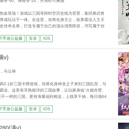
令*50、神将令*20，开局即可爽抽
热血登场！游戏以三国等跨时空历史线为背景，集经典武将
养成玩法于一体。在这里，你将化身主公，执掌霸业入主天
史传奇名将，打造专属于自己的顶尖强势阵容，书写属于你
BT手游公益服
安卓
IOS
满v)
，马云禄
风0.1折三国卡牌游戏，你将化身神龙之子来到三国乱世，与
霸业。这里有耳熟能详的三国故事，让玩家身临“火烧赤壁、
受不一样的三国。更有海量福利相送，上线享千抽，每日领64
到爆！
BT手游公益服
安卓
IOS
80(满v)