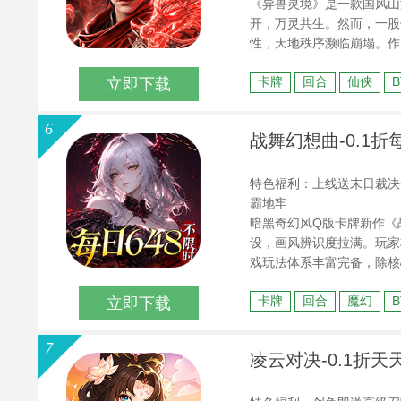
《异兽灵境》是一款国风山
开，万灵共生。然而，一股
性，天地秩序濒临崩塌。作
世界，追寻远古先贤的足迹
卡牌
回合
仙侠
立即下载
界异变的真相，重铸天地秩
6
战舞幻想曲-0.1折每
特色福利：上线送末日裁决
霸地牢
暗黑奇幻风Q版卡牌新作《
设，画风辨识度拉满。玩家
戏玩法体系丰富完备，除核
续解锁。海量日常任务福利
卡牌
回合
魔幻
立即下载
技能书，养成资源轻松获取
7
凌云对决-0.1折天