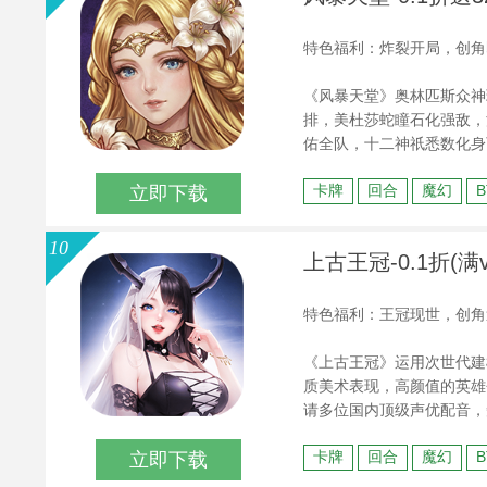
特色福利：炸裂开局，创角
《风暴天堂》奥林匹斯众神
排，美杜莎蛇瞳石化强敌，
佑全队，十二神祇悉数化身
锁触发诸神必杀，神话名场
卡牌
回合
魔幻
立即下载
队，招募传说神明，征战奥
10
上古王冠-0.1折(满v
特色福利：王冠现世，创角
《上古王冠》运用次世代建
质美术表现，高颜值的英雄
请多位国内顶级声优配音，知
古王冠》不止好看还好玩，
卡牌
回合
魔幻
立即下载
置玩法，不肝也不会掉队，