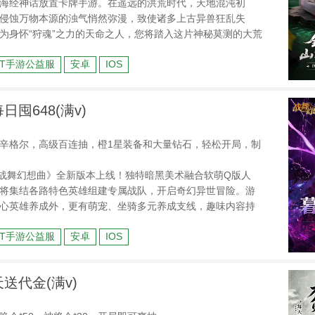
海经神话放置卡牌手游。在遥远的洪荒时代，天地混沌初
侵蚀万物本源的浊气悄然弥漫，致使诸多上古异兽狂乱失
为身怀“狩魂”之力的天命之人，您将踏入这片神秘莫测的大荒
，收服、培育并驱使传说中的奇珍异兽与上古神明，揭开世
BT手游公益服
安卓
IOS
序，书写属于您的山海故事。
日囤648(满v)
辛格尔，高级百连抽，橙1星装备和大量钻石，轻松开局，制
战舞幻想曲》全新版本上线！独特暗黑美术融合软萌Q版人
将集结各路特色英雄组建专属战队，开启奇幻异世冒险。游
心英雄养成外，更有萌宠、坐骑多元养成支线，趣味内容持
持续放送，野外BOSS自由挑战，高概率掉落稀有装备、高阶
BT手游公益服
安卓
IOS
。
天送代金(满v)