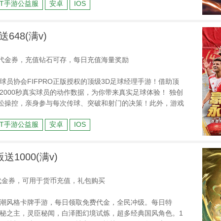
BT手游公益服
安卓
IOS
1000连抽、神魔武将等海量福利！~
648(满v)
8代金券，充值钻石可存，每日充值海量奖励
员协会FIFPRO正版授权的顶级3D足球经理手游！借助顶
2000秒真实球员的动作数据，为你带来真实足球体验！ 独创
轻松操控，亲身参与每次传球、突破和射门的决策！此外，游戏
巅峰对决、冠军联赛、世界巡回赛等模式，等待您的体验。
BT手游公益服
安卓
IOS
1000(满v)
0代金券，可用于货币充值，礼包购买
潮风格卡牌手游，每日领取免费代金，全民冲级。每日特
秘之主，灵臣秘闻，白泽图幻境试炼，超多经典国风角色。1