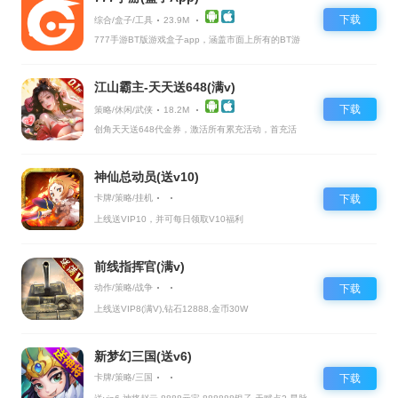
下载
综合/盒子/工具
23.9M
777手游BT版游戏盒子app，涵盖市面上所有的BT游
戏，实时掌控BT手游的最新动态
江山霸主-天天送648(满v)
下载
策略/休闲/武侠
18.2M
创角天天送648代金券，激活所有累充活动，首充活
动，直购礼包全都激活
神仙总动员(送v10)
卡牌/策略/挂机
下载
上线送VIP10，并可每日领取V10福利
前线指挥官(满v)
动作/策略/战争
下载
上线送VIP8(满V),钻石12888,金币30W
新梦幻三国(送v6)
卡牌/策略/三国
下载