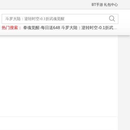
BT手游
礼包中心
热门搜索：
拳魂觉醒-每日送648
斗罗大陆：逆转时空-0.1折武魂觉醒