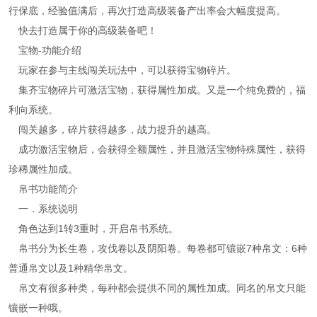
行保底，经验值满后，再次打造高级装备产出率会大幅度提高。
快去打造属于你的高级装备吧！
宝物-功能介绍
玩家在参与主线闯关玩法中，可以获得宝物碎片。
集齐宝物碎片可激活宝物，获得属性加成。又是一个纯免费的，福
利向系统。
闯关越多，碎片获得越多，战力提升的越高。
成功激活宝物后，会获得全额属性，并且激活宝物特殊属性，获得
珍稀属性加成。
帛书功能简介
一．系统说明
角色达到1转3重时，开启帛书系统。
帛书分为长生卷，攻伐卷以及阴阳卷。每卷都可镶嵌7种帛文：6种
普通帛文以及1种精华帛文。
帛文有很多种类，每种都会提供不同的属性加成。同名的帛文只能
镶嵌一种哦。