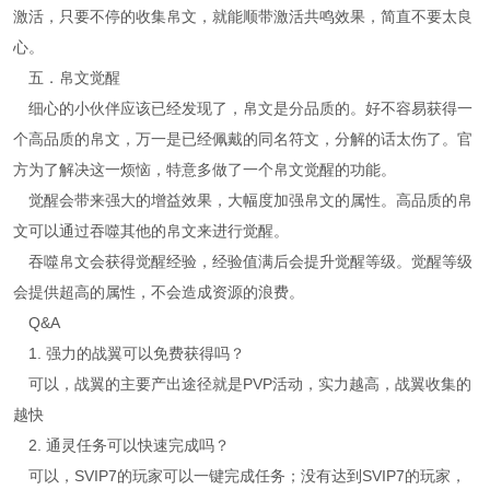
激活，只要不停的收集帛文，就能顺带激活共鸣效果，简直不要太良
心。
五．帛文觉醒
细心的小伙伴应该已经发现了，帛文是分品质的。好不容易获得一
个高品质的帛文，万一是已经佩戴的同名符文，分解的话太伤了。官
方为了解决这一烦恼，特意多做了一个帛文觉醒的功能。
觉醒会带来强大的增益效果，大幅度加强帛文的属性。高品质的帛
文可以通过吞噬其他的帛文来进行觉醒。
吞噬帛文会获得觉醒经验，经验值满后会提升觉醒等级。觉醒等级
会提供超高的属性，不会造成资源的浪费。
Q&A
1. 强力的战翼可以免费获得吗？
可以，战翼的主要产出途径就是PVP活动，实力越高，战翼收集的
越快
2. 通灵任务可以快速完成吗？
可以，SVIP7的玩家可以一键完成任务；没有达到SVIP7的玩家，