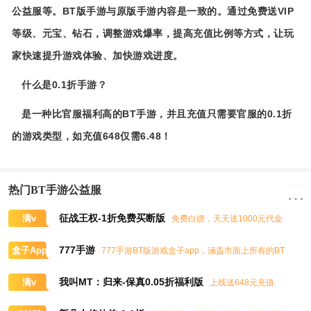
公益服等。BT版手游与原版手游内容是一致的。通过免费送VIP
等级、元宝、钻石，调整游戏爆率，提高充值比例等方式，让玩
家快速提升游戏体验、加快游戏进度。
什么是0.1折手游？
是一种比官服福利高的BT手游，并且充值只需要官服的0.1折
的游戏类型，如充值648仅需6.48！
热门BT手游公益服
征战王权-1折免费买断版
满v
免费白嫖，天天送1000元代金
券，任意畅买到爽
777手游
盒子App
777手游BT版游戏盒子app，涵盖市面上所有的BT
游戏，实时掌控BT手游的最新动态
我叫MT：归来-保真0.05折福利版
满v
上线送648元充值
卡、大量抽奖券和极品道具