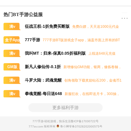
热门BT手游公益服
征战王权-1折免费买断版
满v
免费白嫖，天天送1000元代金
券，任意畅买到爽
777手游
盒子App
777手游BT版游戏盒子app，涵盖市面上所有的BT
游戏，实时掌控BT手游的最新动态
我叫MT：归来-保真0.05折福利版
满v
上线送648元充值
卡、大量抽奖券和极品道具
新凡人修仙传-0.1折
GM版
新增修仙GM功能，银两，修炼卷轴，
灵石，灵气，道书等海量修仙资源免费领取
斗罗大陆：武魂觉醒
满v
创角领取下载奖励钻石200，金魂币1
00K，进阶石100
拳魂觉醒-每日送648
满v
新服狂欢，在线即送月卡，300抽，
5星八神庵，免费招募直送7星，超绝觉醒
更多福利手游
777手游-轻松游戏，快乐生活
鲁ICP备17030722号
777sy.com 版权所有
鲁公网安备37028202000575号