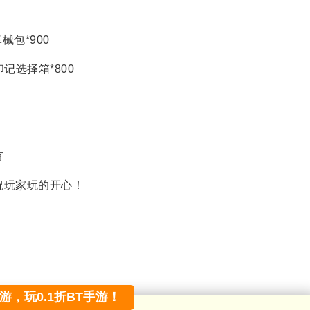
械包*900
印记选择箱*800
有
祝玩家玩的开心！
手游，玩0.1折BT手游！