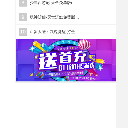
8
少年西游记-天金免单版(满v)
9
弑神斩仙-灭世沉默免费版(满v)
10
斗罗大陆：武魂觉醒-打金版(满v)