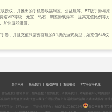
正版授权，并推出的手机游戏福利区、公益服等。BT版手游与原
费送VIP等级、元宝、钻石，调整游戏爆率，提高充值比例等方
、加快游戏进度。
手游，并且充值只需要官服的0.1折的游戏类型，如充值648仅
关于本站
联系我们
版权声明
友情链接
777手游手机版
作品版权归作者所有，如果侵犯了您的版权，请联系我们，本站将在48小时内删除
良游戏 拒绝盗版游戏 注意自我保护 谨防受骗上当 适度游戏益脑 沉迷游戏伤身 合理
鲁公网安备 37028
777手游（777sy.com）互动娱乐平台：
鲁ICP备17030722号