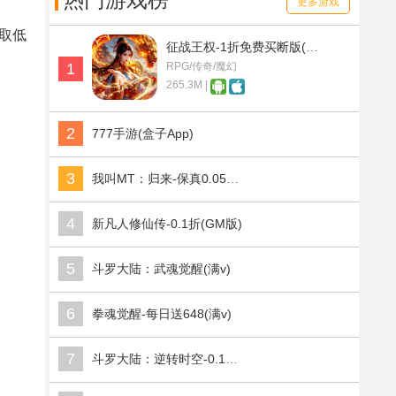
热门游戏榜
更多游戏
取低
征战王权-1折免费买断版(满v)
1
RPG/传奇/魔幻
265.3M |
2
777手游(盒子App)
3
我叫MT：归来-保真0.05折福利版(满v)
4
新凡人修仙传-0.1折(GM版)
5
斗罗大陆：武魂觉醒(满v)
6
拳魂觉醒-每日送648(满v)
7
斗罗大陆：逆转时空-0.1折武魂觉醒(满v)