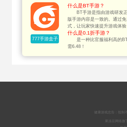
什么是BT手游？
BT手游是指由游戏研发
版手游内容是一致的。通过免
式，让玩家快速提升游戏体验
什么是0.1折手游？
777手游盒子
是一种比官服福利高的BT
需6.48！
健康游戏忠告：抵制不
果冻豆网络旗下