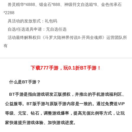
兽灵精华*4888、锻金石*888、神级符文自选箱*8、金色传承石
*2288
具活动的发放形式：礼包码
自选/任选道具申请：无自选任选
活动最终解释权归《斗罗大陆神界传说II-开局全魂师》运营团队所
有
下载777手游，玩0.1折BT手游！
什么是BT手游？
BT手游是指由游戏研发正版授权，并推出的手机游戏福利区、
公益服等。BT版手游与原版手游内容是一致的。通过免费送VIP
等级、元宝、钻石，调整游戏爆率，提高充值比例等方式，让玩
家快速提升游戏体验、加快游戏进度。