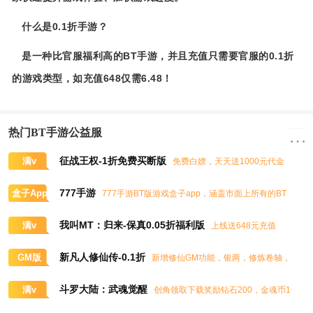
什么是0.1折手游？
是一种比官服福利高的BT手游，并且充值只需要官服的0.1折
的游戏类型，如充值648仅需6.48！
热门BT手游公益服
征战王权-1折免费买断版
满v
免费白嫖，天天送1000元代金
券，任意畅买到爽
777手游
盒子App
777手游BT版游戏盒子app，涵盖市面上所有的BT
游戏，实时掌控BT手游的最新动态
我叫MT：归来-保真0.05折福利版
满v
上线送648元充值
卡、大量抽奖券和极品道具
新凡人修仙传-0.1折
GM版
新增修仙GM功能，银两，修炼卷轴，
灵石，灵气，道书等海量修仙资源免费领取
斗罗大陆：武魂觉醒
满v
创角领取下载奖励钻石200，金魂币1
00K，进阶石100