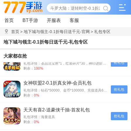
首页
BT手游
开服表
客服
首页
>
地下城与领主-0.1折每日送千元-官网
>
礼包专区
地下城与领主-0.1折每日送千元-礼包专区
月神宝藏-至尊无限券-充值礼包
大家都在抢
抢礼包
礼包详情：圣品法宝匣*1，红装碎片*30，神印进阶石*30
剩余：
100%
女神联盟2-0.1折真女神-会员礼包
抢礼包
礼包详情：钻石*50000、金币*100000、充值道具6元*3
剩余：
0%
天天有喜2-送豪侠千抽-首发礼包
抢礼包
礼包详情：海量道具
剩余：
0%