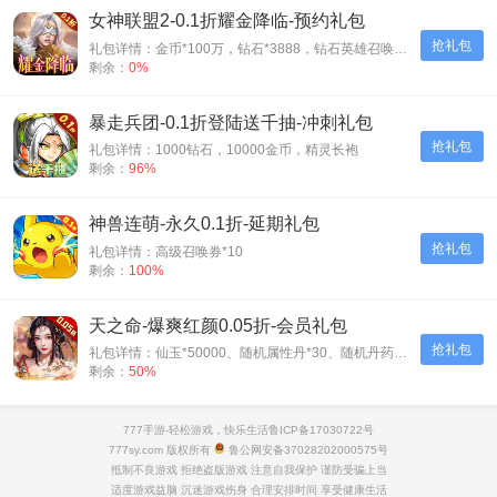
女神联盟2-0.1折耀金降临-预约礼包
抢礼包
礼包详情：金币*100万，钻石*3888，钻石英雄召唤券*5
剩余：
0%
暴走兵团-0.1折登陆送千抽-冲刺礼包
抢礼包
礼包详情：1000钻石，10000金币，精灵长袍
剩余：
96%
神兽连萌-永久0.1折-延期礼包
抢礼包
礼包详情：高级召唤券*10
剩余：
100%
天之命-爆爽红颜0.05折-会员礼包
抢礼包
礼包详情：仙玉*50000、随机属性丹*30、随机丹药*30、神装碎片*500
剩余：
50%
777手游-轻松游戏，快乐生活
鲁ICP备17030722号
777sy.com 版权所有
鲁公网安备37028202000575号
抵制不良游戏 拒绝盗版游戏 注意自我保护 谨防受骗上当
适度游戏益脑 沉迷游戏伤身 合理安排时间 享受健康生活