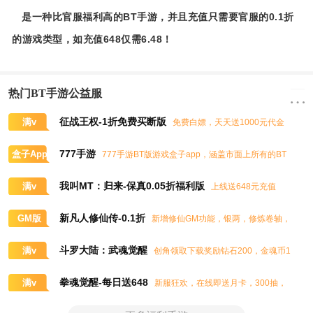
是一种比官服福利高的BT手游，并且充值只需要官服的0.1折
的游戏类型，如充值648仅需6.48！
热门BT手游公益服
征战王权-1折免费买断版
满v
免费白嫖，天天送1000元代金
券，任意畅买到爽
777手游
盒子App
777手游BT版游戏盒子app，涵盖市面上所有的BT
游戏，实时掌控BT手游的最新动态
我叫MT：归来-保真0.05折福利版
满v
上线送648元充值
卡、大量抽奖券和极品道具
新凡人修仙传-0.1折
GM版
新增修仙GM功能，银两，修炼卷轴，
灵石，灵气，道书等海量修仙资源免费领取
斗罗大陆：武魂觉醒
满v
创角领取下载奖励钻石200，金魂币1
00K，进阶石100
拳魂觉醒-每日送648
满v
新服狂欢，在线即送月卡，300抽，
5星八神庵，免费招募直送7星，超绝觉醒