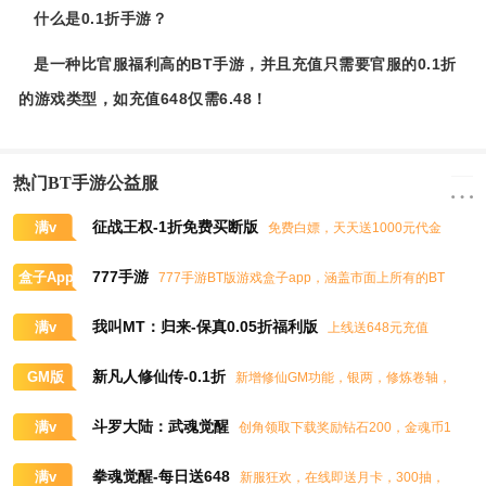
什么是0.1折手游？
是一种比官服福利高的BT手游，并且充值只需要官服的0.1折
的游戏类型，如充值648仅需6.48！
热门BT手游公益服
征战王权-1折免费买断版
满v
免费白嫖，天天送1000元代金
券，任意畅买到爽
777手游
盒子App
777手游BT版游戏盒子app，涵盖市面上所有的BT
游戏，实时掌控BT手游的最新动态
我叫MT：归来-保真0.05折福利版
满v
上线送648元充值
卡、大量抽奖券和极品道具
新凡人修仙传-0.1折
GM版
新增修仙GM功能，银两，修炼卷轴，
灵石，灵气，道书等海量修仙资源免费领取
斗罗大陆：武魂觉醒
满v
创角领取下载奖励钻石200，金魂币1
00K，进阶石100
拳魂觉醒-每日送648
满v
新服狂欢，在线即送月卡，300抽，