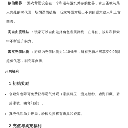
修仙世界
：游戏背景设定在一个和谐与混乱并存的世界，青云圣教与凡
人共处的时代因一场阴谋而破裂，玩家将面对层出不穷的强大敌人和上古
凶兽。
高自由度玩法
：玩家可以自由选择角色发展路线，在修仙、战斗和探索
中不断提升实力。
真实充值比例
：游戏内充值比例为1:10仙玉，所有充值均可享受0.05折
超值优惠，刷充零负担。
开局福利
1.初始奖励
创建角色即可免费获得霸气外观（潮痕碎玉、溯光鳍纱、虚海归藏、碧
落潮歌、幽穹幻鲸）。
真充代币助力开局，轻松兑换稀有道具和资源。
2.充值与刷充福利