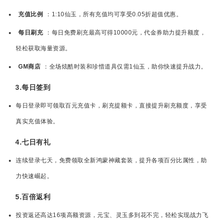
充值比例
：1:10仙玉，所有充值均可享受0.05折超值优惠。
每日刷充
：每日免费刷充最高可得10000元，代金券助力提升额度，
轻松获取海量资源。
GM商店
：全场炫酷时装和珍惜道具仅需1仙玉，助你快速提升战力。
3.每日签到
每日登录即可领取百元充值卡，刷充提额卡，直接提升刷充额度，享受
真实充值体验。
4.七日有礼
连续登录七天，免费领取全新鸿蒙神藏套装，提升各项百分比属性，助
力快速崛起。
5.百倍返利
投资返还高达16项高额资源，元宝、灵玉多到花不完，轻松实现战力飞