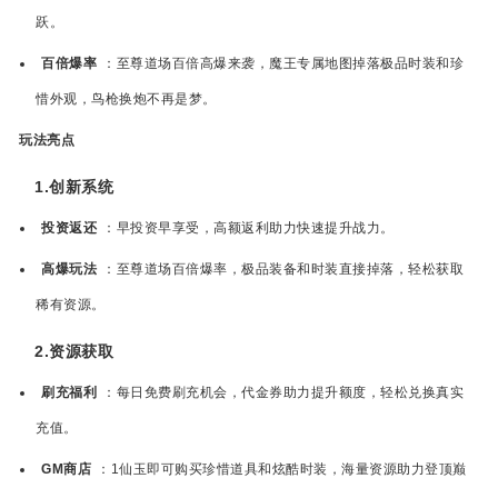
跃。
百倍爆率
：至尊道场百倍高爆来袭，魔王专属地图掉落极品时装和珍
惜外观，鸟枪换炮不再是梦。
玩法亮点
1.创新系统
投资返还
：早投资早享受，高额返利助力快速提升战力。
高爆玩法
：至尊道场百倍爆率，极品装备和时装直接掉落，轻松获取
稀有资源。
2.资源获取
刷充福利
：每日免费刷充机会，代金券助力提升额度，轻松兑换真实
充值。
GM商店
：1仙玉即可购买珍惜道具和炫酷时装，海量资源助力登顶巅