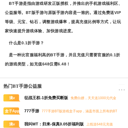
BT手游是指由游戏研发正版授权，并推出的手机游戏福利区、
公益服等。BT版手游与原版手游内容是一致的。通过免费送VIP
等级、元宝、钻石，调整游戏爆率，提高充值比例等方式，让玩
家快速提升游戏体验、加快游戏进度。
什么是0.1折手游？
是一种比官服福利高的BT手游，并且充值只需要官服的0.1折
的游戏类型，如充值648仅需6.48！
热门BT手游公益服
征战王权-1折免费买断版
满v
免费白嫖，天天送1000元代金
券，任意畅买到爽
777手游
盒子App
777手游BT版游戏盒子app，涵盖市面上所有的BT
游戏，实时掌控BT手游的最新动态
我叫MT：归来-保真0.05折福利版
满v
上线送648元充值