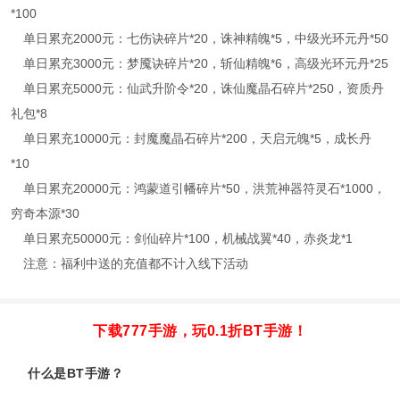
*100
单日累充2000元：七伤诀碎片*20，诛神精魄*5，中级光环元丹*50
单日累充3000元：梦魇诀碎片*20，斩仙精魄*6，高级光环元丹*25
单日累充5000元：仙武升阶令*20，诛仙魔晶石碎片*250，资质丹
礼包*8
单日累充10000元：封魔魔晶石碎片*200，天启元魄*5，成长丹
*10
单日累充20000元：鸿蒙道引幡碎片*50，洪荒神器符灵石*1000，
穷奇本源*30
单日累充50000元：剑仙碎片*100，机械战翼*40，赤炎龙*1
注意：福利中送的充值都不计入线下活动
下载777手游，玩0.1折BT手游！
什么是BT手游？