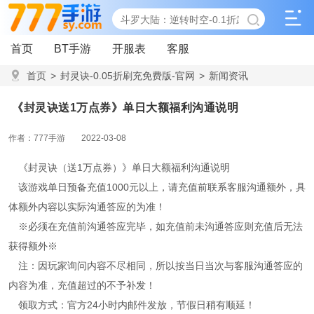
首页
BT手游
开服表
客服
首页
>
封灵诀-0.05折刷充免费版-官网
>
新闻资讯
>
《封灵诀送1万点券》单日大额福利沟通说明
《封灵诀送1万点券》单日大额福利沟通说明
作者：777手游
2022-03-08
《封灵诀（送1万点券）》单日大额福利沟通说明
该游戏单日预备充值1000元以上，请充值前联系客服沟通额外，具
体额外内容以实际沟通答应的为准！
※必须在充值前沟通答应完毕，如充值前未沟通答应则充值后无法
获得额外※
注：因玩家询问内容不尽相同，所以按当日当次与客服沟通答应的
内容为准，充值超过的不予补发！
领取方式：官方24小时内邮件发放，节假日稍有顺延！