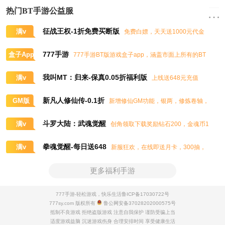
热门BT手游公益服
征战王权-1折免费买断版
满v
免费白嫖，天天送1000元代金
券，任意畅买到爽
777手游
盒子App
777手游BT版游戏盒子app，涵盖市面上所有的BT
游戏，实时掌控BT手游的最新动态
我叫MT：归来-保真0.05折福利版
满v
上线送648元充值
卡、大量抽奖券和极品道具
新凡人修仙传-0.1折
GM版
新增修仙GM功能，银两，修炼卷轴，
灵石，灵气，道书等海量修仙资源免费领取
斗罗大陆：武魂觉醒
满v
创角领取下载奖励钻石200，金魂币1
00K，进阶石100
拳魂觉醒-每日送648
满v
新服狂欢，在线即送月卡，300抽，
5星八神庵，免费招募直送7星，超绝觉醒
更多福利手游
777手游-轻松游戏，快乐生活
鲁ICP备17030722号
777sy.com 版权所有
鲁公网安备37028202000575号
抵制不良游戏 拒绝盗版游戏 注意自我保护 谨防受骗上当
适度游戏益脑 沉迷游戏伤身 合理安排时间 享受健康生活