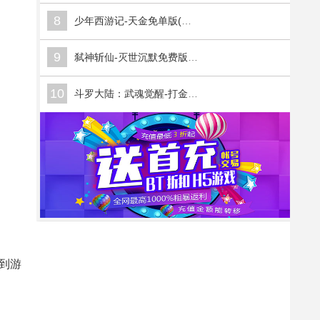
8
少年西游记-天金免单版(满v)
9
弑神斩仙-灭世沉默免费版(满v)
10
斗罗大陆：武魂觉醒-打金版(满v)
到游