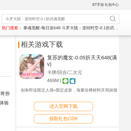
BT手游
礼包中心
热门搜索：
拳魂觉醒-每日送648
斗罗大陆：逆转时空-0.1折武魂觉醒
相关游戏下载
复苏的魔女-0.05折天天648(满
v)
卡牌/回合/二次元
469M |
创角即送限定人偶+限定皮肤，海量珍稀材料开局就领
家将扮
体验
进入官网下载
领取礼包CDK