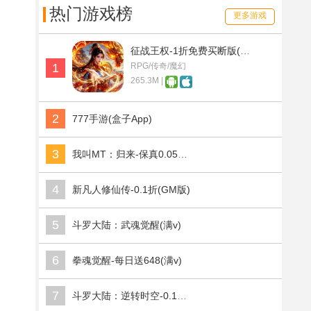
热门游戏榜
更多游戏
征战王权-1折免费买断版(满v)
1
RPG/传奇/魔幻
265.3M |
2
777手游(盒子App)
3
我叫MT：归来-保真0.05折福利版(满v)
4
新凡人修仙传-0.1折(GM版)
5
斗罗大陆：武魂觉醒(满v)
6
拳魂觉醒-每日送648(满v)
7
斗罗大陆：逆转时空-0.1折武魂觉醒(满v)