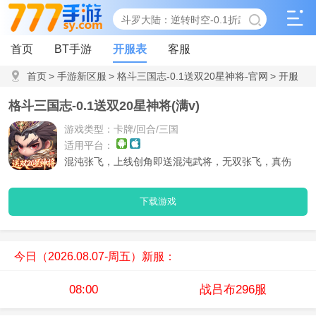
首页
BT手游
开服表
客服
首页
>
手游新区服
>
格斗三国志-0.1送双20星神将-官网
>
开服
时间表
格斗三国志-0.1送双20星神将(满v)
游戏类型：卡牌/回合/三国
适用平台：
混沌张飞，上线创角即送混沌武将，无双张飞，真伤
AOE，额外技能
下载游戏
今日（2026.08.07-周五）新服：
08:00
战吕布296服