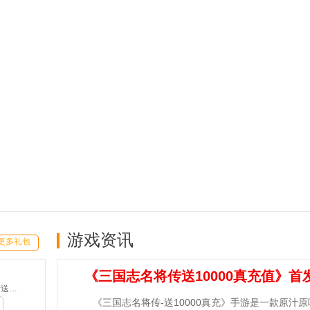
游戏资讯
更多礼包
《三国志名将传送10000真充值》首
魔之序曲-5折送鬼新娘(满v)