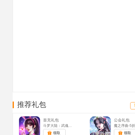
推荐礼包
首充礼包
公会礼包
斗罗大陆：武魂觉醒(满v)
领取
领取