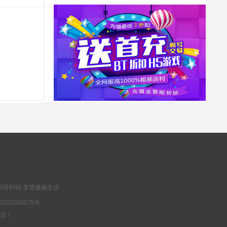
豪华礼包
抢
高级经验丹*1、高级体质药水*1、小精力药丸*5、橙磨石*10
安排时间 享受健康生活
202000575号
乐生活！