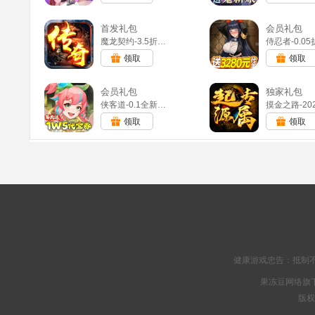
首发礼包
会员礼包
魔龙契约-3.5折福利传奇(满v)
领取
领取
会员礼包
独家礼包
侠客道-0.1全新混沌免费版(满v)
领取
领取
健康游戏忠告：抵制不
果冻豆网络旗下
版权所