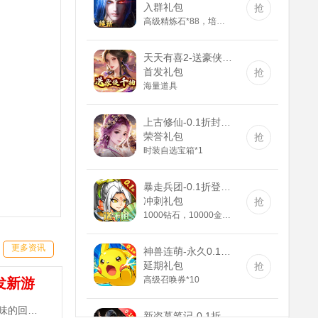
入群礼包
抢
高级精炼石*88，培养剂*188，紫色装备自选箱*1
天天有喜2-送豪侠千抽(GM版)
首发礼包
抢
海量道具
上古修仙-0.1折封神归来(满v)
荣誉礼包
抢
时装自选宝箱*1
暴走兵团-0.1折登陆送千抽(满v)
冲刺礼包
抢
1000钻石，10000金币，精灵长袍
神兽连萌-永久0.1折(无VIP)
更多资讯
延期礼包
抢
高级召唤券*10
发新游
新盗墓笔记-0.1折正版IP授权(满v)
《三国志名将传-送10000真充》手游是一款原汁原味的回合制MMORPG，登录天天送300抽，百元真充卡任性抽！~