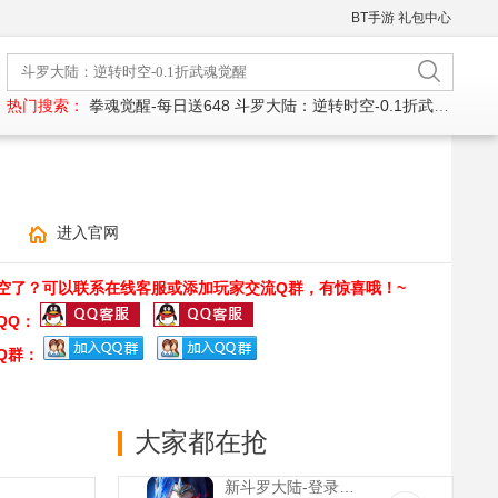
BT手游
礼包中心
热门搜索：
拳魂觉醒-每日送648
斗罗大陆：逆转时空-0.1折武魂觉醒
进入官网
空了？可以联系在线客服或添加玩家交流Q群，有惊喜哦！~
QQ：
Q群：
大家都在抢
新斗罗大陆-登录送sss魂师(满v)