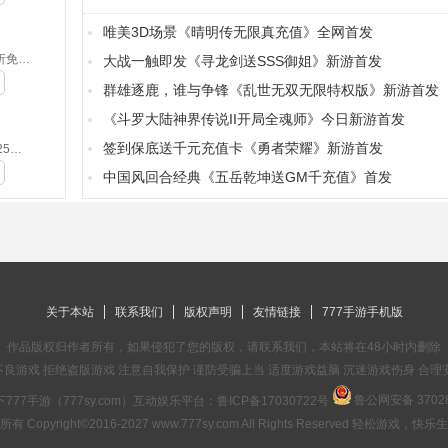
唯美3D场景《晴明传无限真充值》全网首发
侍忍者-0.05折免费版(满v)
大战一触即发《寻龙剑送SSS御姐》新游首发
群雄逐鹿，谁与争锋《乱世无双无限特权版》新游首发
《斗罗大陆神界传说II开局全魂师》今日新游首发
签到保底送千元充值卡《勇者荣耀》新游首发
摸金之路-2025新年起源专属(无VIP)
中国风回合经典《五岳乾坤送GM千充值》首发
关于本站
联系我们
版权声明
友情链接
777手游手机版
作品版权归作者所有，如果侵犯了您的版权，请联系我们，本站将在48小时内删除
良游戏 拒绝盗版游戏 注意自我保护 谨防受骗上当 适度游戏益脑 沉迷游戏伤身 合理
鲁公网安备 37028
777手游（777sy.com）互动娱乐平台：
鲁ICP备17030722号
有 Copyright©2016-2027 www.777sy.com All Rights Reserved 轻松游戏，快