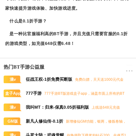
家快速提升游戏体验、加快游戏进度。
什么是0.1折手游？
是一种比官服福利高的BT手游，并且充值只需要官服的0.1折
的游戏类型，如充值648仅需6.48！
热门BT手游公益服
征战王权-1折免费买断版
满v
免费白嫖，天天送1000元代金
券，任意畅买到爽
777手游
盒子App
777手游BT版游戏盒子app，涵盖市面上所有的BT
游戏，实时掌控BT手游的最新动态
我叫MT：归来-保真0.05折福利版
满v
上线送648元充值
卡、大量抽奖券和极品道具
新凡人修仙传-0.1折
GM版
新增修仙GM功能，银两，修炼卷轴，
灵石，灵气，道书等海量修仙资源免费领取
斗罗大陆：武魂觉醒
满v
创角领取下载奖励钻石200，金魂币1