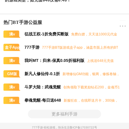
的游戏类型，如充值648仅需6.48！
热门BT手游公益服
征战王权-1折免费买断版
满v
免费白嫖，天天送1000元代金
券，任意畅买到爽
777手游
盒子App
777手游BT版游戏盒子app，涵盖市面上所有的BT
游戏，实时掌控BT手游的最新动态
我叫MT：归来-保真0.05折福利版
满v
上线送648元充值
卡、大量抽奖券和极品道具
新凡人修仙传-0.1折
GM版
新增修仙GM功能，银两，修炼卷轴，
灵石，灵气，道书等海量修仙资源免费领取
斗罗大陆：武魂觉醒
满v
创角领取下载奖励钻石200，金魂币1
00K，进阶石100
拳魂觉醒-每日送648
满v
新服狂欢，在线即送月卡，300抽，
5星八神庵，免费招募直送7星，超绝觉醒
更多福利手游
777手游-轻松游戏，快乐生活
鲁ICP备17030722号