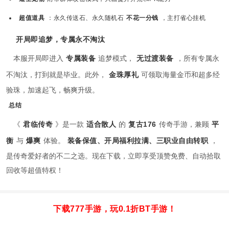
超值道具
：永久传送石、永久随机石
不花一分钱
，主打省心挂机
开局即追梦，专属永不淘汰
本服开局即进入
专属装备
追梦模式，
无过渡装备
，所有专属永
不淘汰，打到就是毕业。此外，
金珠厚礼
可领取海量金币和超多经
验珠，加速起飞，畅爽升级。
总结
《
君临传奇
》是一款
适合散人
的
复古176
传奇手游，兼顾
平
衡
与
爆爽
体验。
装备保值、开局福利拉满、三职业自由转职
，
是传奇爱好者的不二之选。现在下载，立即享受顶赞免费、自动拾取
回收等超值特权！
下载777手游，玩0.1折BT手游！