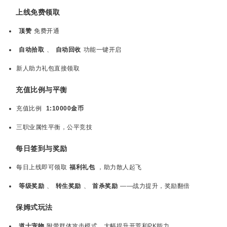
上线免费领取
顶赞
免费开通
自动拾取
、
自动回收
功能一键开启
新人助力礼包直接领取
充值比例与平衡
充值比例
1:10000金币
三职业属性平衡，公平竞技
每日签到与奖励
每日上线即可领取
福利礼包
，助力散人起飞
等级奖励
、
转生奖励
、
首杀奖励
——战力提升，奖励翻倍
保姆式玩法
道士宠物
附带群体攻击模式，大幅提升开荒和PK能力