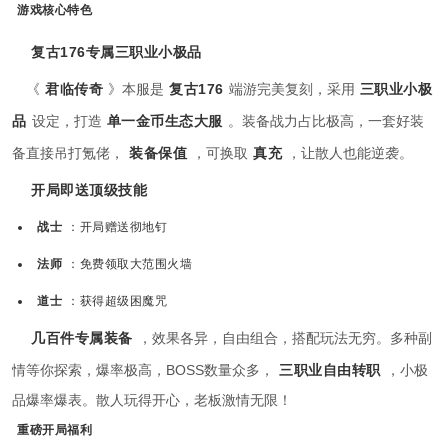
游戏核心特色
复古176专属三职业小极品
《
君临传奇
》本服是
复古176
端游完美复刻，采用
三职业小极
品
设定，打造
单一金币生态大服
。装备战力占比极高，一套好装
备直接吊打氪佬，
装备保值
，可换取
真充
，让散人也能逆袭。
开局即送顶级技能
战士
：开局赠送彻地钉
法师
：免费领取大范围火墙
道士
：获得超级困魔咒
几百件专属装备
，效果各异，自由组合，搭配玩法无穷。多种副
情等你探索，爆率极高，BOSS数量众多，
三职业自由转职
，小极
品爆率爆表。散人玩得开心，老板激情无限！
重磅开局福利