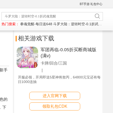
BT手游
礼包中心
热门搜索：
拳魂觉醒-每日送648
斗罗大陆：逆转时空-0.1折武魂觉醒
相关游戏下载
军团再临-0.05折买断商城版
(满v)
卡牌/回合/三国
新手
|
开服必领，开局即送5星神将敖丙，64800元宝还有每
日1000连抽
进入官网下载
色的
领取礼包CDK
，下