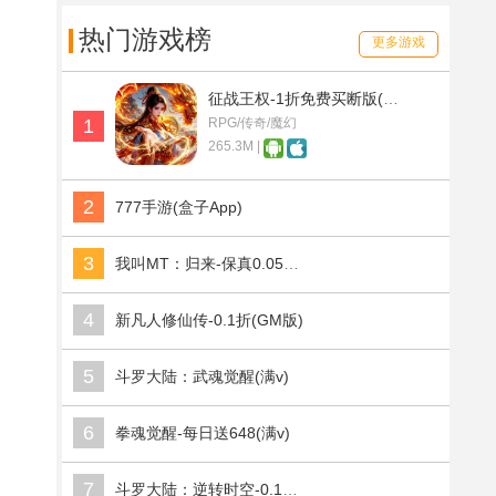
热门游戏榜
更多游戏
征战王权-1折免费买断版(满v)
1
RPG/传奇/魔幻
265.3M |
2
777手游(盒子App)
3
我叫MT：归来-保真0.05折福利版(满v)
4
新凡人修仙传-0.1折(GM版)
5
斗罗大陆：武魂觉醒(满v)
6
拳魂觉醒-每日送648(满v)
7
斗罗大陆：逆转时空-0.1折武魂觉醒(满v)