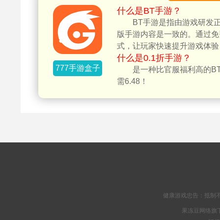
什么是BT手游？
BT手游是指由游戏研发
版手游内容是一致的。通过免
式，让玩家快速提升游戏体验
什么是0.1折手游？
777手游盒子
是一种比官服福利高的BT
需6.48！
健康游戏忠告：抵制不
果冻豆网络旗下