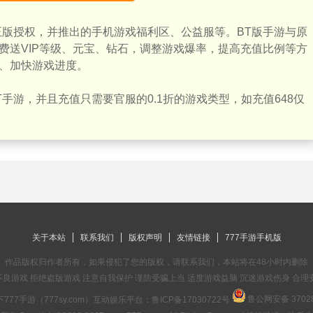
正版授权，并推出的手机游戏福利区、公益服等。BT版手游与原
费送VIP等级、元宝、钻石，调整游戏爆率，提高充值比例等方
、加快游戏进度。
手游，并且充值只需要官服的0.1折的游戏类型，如充值648仅
关于本站
联系我们
版权声明
友情链接
777手游手机版
作品版权归作者所有，如果侵犯了您的版权，请联系我们，本站将在48小时内删除
良游戏 拒绝盗版游戏 注意自我保护 谨防受骗上当 适度游戏益脑 沉迷游戏伤身 合理
鲁公网安备 37028
777手游（777sy.com）互动娱乐平台：
鲁ICP备17030722号