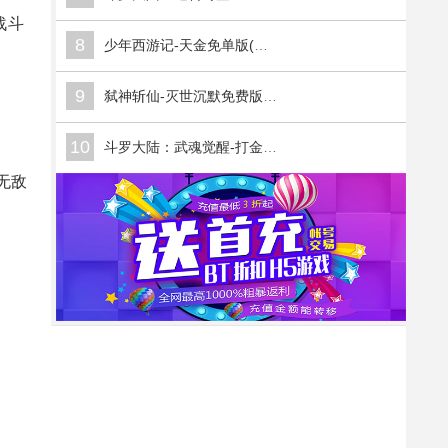
战斗
8
少年西游记-天金免单版(满v)
9
弑神斩仙-灭世沉默免费版(满v)
10
斗罗大陆：武魂觉醒-打金版(满v)
无敌