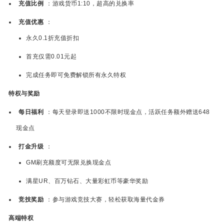
充值比例
：游戏货币1:10，超高的兑换率
充值优惠
：
永久0.1折充值折扣
首充仅需0.01元起
完成任务即可免费解锁所有永久特权
特权与奖励
每日福利
：每天登录即送1000不限时现金点，活跃任务额外赠送648
现金点
打金升级
：
GM刷充额度可无限兑换现金点
满星UR、百万钻石、大量彩虹币等豪华奖励
竞技奖励
：参与游戏竞技大赛，轻松获取海量代金券
高端特权