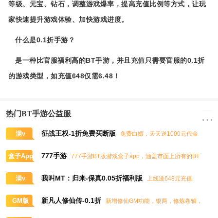
等级、元宝、钻石，调整游戏爆率，提高充值比例等方式，让玩
家快速提升游戏体验、加快游戏进度。
什么是0.1折手游？
是一种比官服福利高的BT手游，并且充值只需要官服的0.1折
的游戏类型，如充值648仅需6.48！
热门BT手游公益服
征战王权-1折免费买断版
满v
免费白嫖，天天送1000元代金
券，任意畅买到爽
777手游
盒子App
777手游BT版游戏盒子app，涵盖市面上所有的BT
游戏，实时掌控BT手游的最新动态
我叫MT：归来-保真0.05折福利版
满v
上线送648元充值
卡、大量抽奖券和极品道具
新凡人修仙传-0.1折
GM版
新增修仙GM功能，银两，修炼卷轴，
灵石，灵气，道书等海量修仙资源免费领取