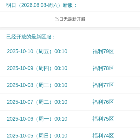
明日（2026.08.08-周六）新服：
当日无最新开服
已经开放的最新区服：
2025-10-10（周五）00:10
福利79区
2025-10-09（周四）00:10
福利78区
2025-10-08（周三）00:10
福利77区
2025-10-07（周二）00:10
福利76区
2025-10-06（周一）00:10
福利75区
2025-10-05（周日）00:10
福利74区