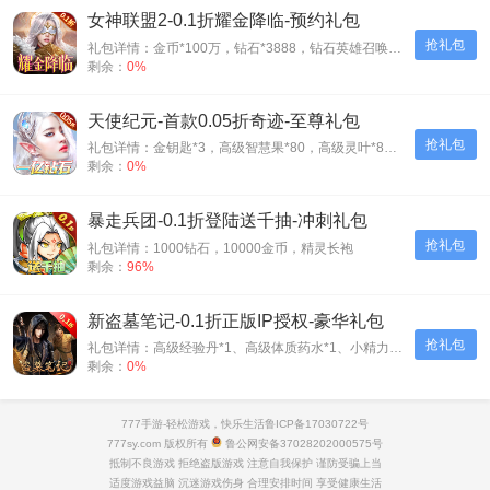
女神联盟2-0.1折耀金降临-预约礼包
抢礼包
礼包详情：金币*100万，钻石*3888，钻石英雄召唤券*5
剩余：
0%
天使纪元-首款0.05折奇迹-至尊礼包
抢礼包
礼包详情：金钥匙*3，高级智慧果*80，高级灵叶*80，高级神源*80
剩余：
0%
暴走兵团-0.1折登陆送千抽-冲刺礼包
抢礼包
礼包详情：1000钻石，10000金币，精灵长袍
剩余：
96%
新盗墓笔记-0.1折正版IP授权-豪华礼包
抢礼包
礼包详情：高级经验丹*1、高级体质药水*1、小精力药丸*5、橙磨石*10
剩余：
0%
777手游-轻松游戏，快乐生活
鲁ICP备17030722号
777sy.com 版权所有
鲁公网安备37028202000575号
抵制不良游戏 拒绝盗版游戏 注意自我保护 谨防受骗上当
适度游戏益脑 沉迷游戏伤身 合理安排时间 享受健康生活