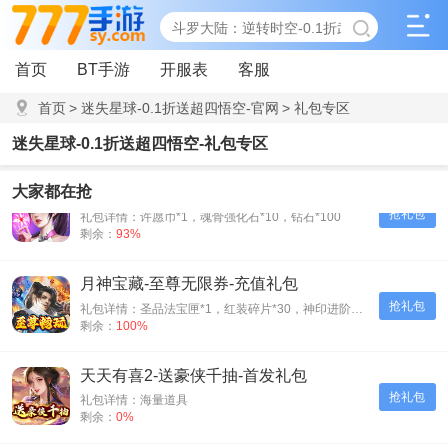
首页
BT手游
开服表
客服
首页
>
迷失星球-0.1折送超四悟空-官网
>
礼包专区
迷失星球-0.1折送超四悟空-礼包专区
斗罗大陆：武魂觉醒-首充礼包
大家都在抢
抢礼包
礼包详情：许愿币*1，魂骨强化石*10，钻石*100
剩余：
93%
月神宝藏-至尊无限券-充值礼包
抢礼包
礼包详情：圣品法宝匣*1，红装碎片*30，神印进阶石*30
剩余：
100%
天天有喜2-送豪侠千抽-首发礼包
抢礼包
礼包详情：海量道具
剩余：
0%