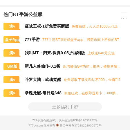
热门BT手游公益服
征战王权-1折免费买断版
满v
免费白嫖，天天送1000元代金
券，任意畅买到爽
777手游
盒子App
777手游BT版游戏盒子app，涵盖市面上所有的BT
游戏，实时掌控BT手游的最新动态
我叫MT：归来-保真0.05折福利版
满v
上线送648元充值
卡、大量抽奖券和极品道具
新凡人修仙传-0.1折
GM版
新增修仙GM功能，银两，修炼卷轴，
灵石，灵气，道书等海量修仙资源免费领取
斗罗大陆：武魂觉醒
满v
创角领取下载奖励钻石200，金魂币1
00K，进阶石100
拳魂觉醒-每日送648
满v
新服狂欢，在线即送月卡，300抽，
5星八神庵，免费招募直送7星，超绝觉醒
更多福利手游
777手游-轻松游戏，快乐生活
鲁ICP备17030722号
777sy.com 版权所有
鲁公网安备37028202000575号