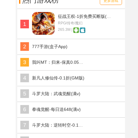
热门游戏榜
更多游戏
征战王权-1折免费买断版(满v)
1
RPG/传奇/魔幻
265.3M |
2
777手游(盒子App)
3
我叫MT：归来-保真0.05折福利版(满v)
4
新凡人修仙传-0.1折(GM版)
5
斗罗大陆：武魂觉醒(满v)
6
拳魂觉醒-每日送648(满v)
7
斗罗大陆：逆转时空-0.1折武魂觉醒(满v)