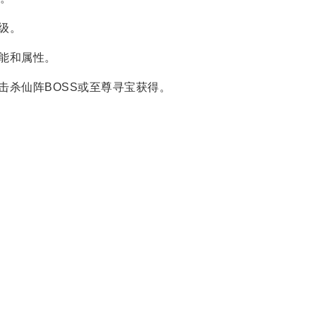
级。
能和属性。
击杀仙阵BOSS或至尊寻宝获得。