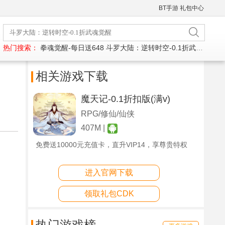
BT手游
礼包中心
热门搜索：
拳魂觉醒-每日送648
斗罗大陆：逆转时空-0.1折武魂觉醒
相关游戏下载
魔天记-0.1折扣版(满v)
RPG/修仙/仙侠
407M |
免费送10000元充值卡，直升VIP14，享尊贵特权
进入官网下载
领取礼包CDK