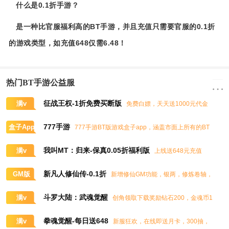
什么是0.1折手游？
是一种比官服福利高的BT手游，并且充值只需要官服的0.1折
的游戏类型，如充值648仅需6.48！
热门BT手游公益服
征战王权-1折免费买断版
满v
免费白嫖，天天送1000元代金
券，任意畅买到爽
777手游
盒子App
777手游BT版游戏盒子app，涵盖市面上所有的BT
游戏，实时掌控BT手游的最新动态
我叫MT：归来-保真0.05折福利版
满v
上线送648元充值
卡、大量抽奖券和极品道具
新凡人修仙传-0.1折
GM版
新增修仙GM功能，银两，修炼卷轴，
灵石，灵气，道书等海量修仙资源免费领取
斗罗大陆：武魂觉醒
满v
创角领取下载奖励钻石200，金魂币1
00K，进阶石100
拳魂觉醒-每日送648
满v
新服狂欢，在线即送月卡，300抽，