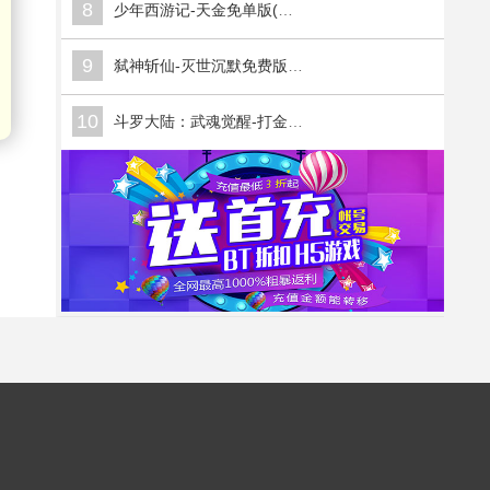
8
少年西游记-天金免单版(满v)
9
弑神斩仙-灭世沉默免费版(满v)
10
斗罗大陆：武魂觉醒-打金版(满v)