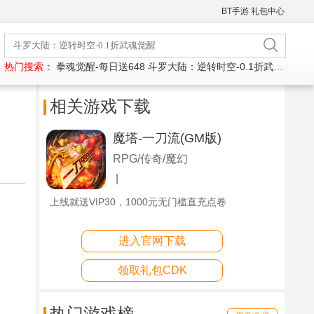
BT手游
礼包中心
热门搜索：
拳魂觉醒-每日送648
斗罗大陆：逆转时空-0.1折武魂觉醒
相关游戏下载
魔塔-一刀流(GM版)
RPG/传奇/魔幻
|
上线就送VIP30，1000元无门槛直充点卷
进入官网下载
领取礼包CDK