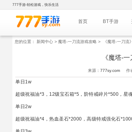
777手游-轻松游戏，快乐生活
首页
BT手游
您的位置：
新闻中心
>
魔塔-一刀流游戏攻略
>
《魔塔-一刀流
《魔塔-
来源：
777sy.com
作
单日1w
超级祝福油*3，12级宝石箱*5，阶特戒碎片*500，星魂之
单日2w
超级祝福油*4，热血圣石*2000，高级特戒强化石*1000
单日3w