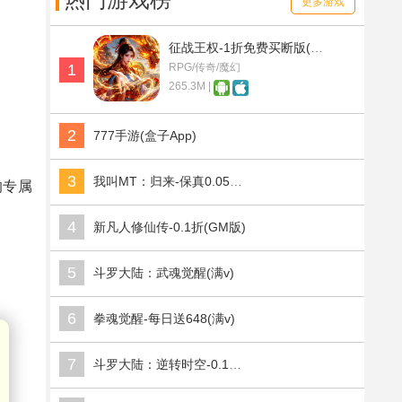
热门游戏榜
更多游戏
征战王权-1折免费买断版(满v)
1
RPG/传奇/魔幻
265.3M |
2
777手游(盒子App)
3
我叫MT：归来-保真0.05折福利版(满v)
的专属
4
新凡人修仙传-0.1折(GM版)
5
斗罗大陆：武魂觉醒(满v)
6
拳魂觉醒-每日送648(满v)
7
斗罗大陆：逆转时空-0.1折武魂觉醒(满v)