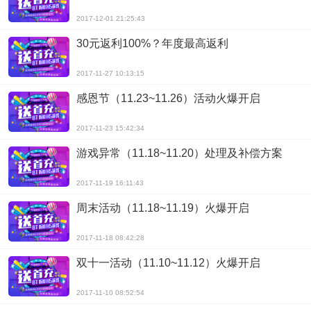
2017-12-01 21:25:43
30元返利100%？年度最高返利
2017-11-27 10:13:15
感恩节（11.23~11.26）活动火爆开启
2017-11-23 15:42:34
游戏异常（11.18~11.20）处理及补偿方案
2017-11-19 16:11:43
周末活动（11.18~11.19）火爆开启
2017-11-18 08:42:28
双十一活动（11.10~11.12）火爆开启
2017-11-10 08:52:54