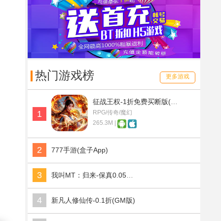
热门游戏榜
更多游戏
征战王权-1折免费买断版(满v)
1
RPG/传奇/魔幻
265.3M |
2
777手游(盒子App)
3
我叫MT：归来-保真0.05折福利版(满v)
4
新凡人修仙传-0.1折(GM版)