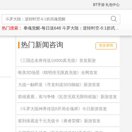
BT手游
礼包中心
热门搜索：
拳魂觉醒-每日送648
斗罗大陆：逆转时空-0.1折武魂觉醒
热门新闻咨询
更多新闻
《三国志名将传送10000真充值》首发新游
唯美3D场景《晴明传无限真充值》全网首发
大战一触即发《寻龙剑送SSS御姐》新游首发
群雄逐鹿，谁与争锋《乱世无双无限特权版》新游首发
《斗罗大陆神界传说II开局全魂师》今日新游首发
签到保底送千元充值卡《勇者荣耀》新游首发