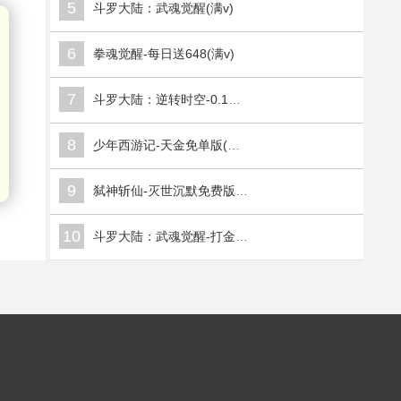
5
斗罗大陆：武魂觉醒(满v)
6
拳魂觉醒-每日送648(满v)
7
斗罗大陆：逆转时空-0.1折武魂觉醒(满v)
8
少年西游记-天金免单版(满v)
9
弑神斩仙-灭世沉默免费版(满v)
10
斗罗大陆：武魂觉醒-打金版(满v)