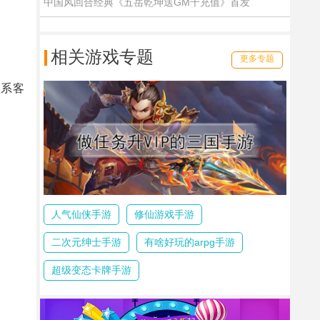
中国风回合经典《五岳乾坤送GM千充值》首发
相关游戏专题
更多专题
联系客
人气仙侠手游
修仙游戏手游
二次元绅士手游
有啥好玩的arpg手游
超级变态卡牌手游