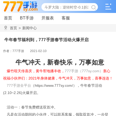
首页
BT手游
开服表
客服
首页
>
新闻中心
>
牛年春节福利到，777手游春节活动火爆开启
牛年春节福利到，777手游春节活动火爆开启
作者：777手游
2021-02-10
牛气冲天，新春快乐，万事如意
爆竹喧天传喜庆，黄牛犁地播丰收，
777手游（777sy.com）
衷心
祝福小伙伴们：2021年身体健康，牛气冲天，万事如意，喜事连连！
777手游全平台
（https://www.777sy.com/），牛年春节活动
(2.10~2.26)火爆开启。
活动一：春节免费赠送双首冲。
凡是在活动期间的小伙伴，可以联系客服，领取双首冲，一步登