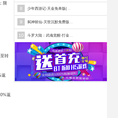
；限
8
少年西游记-天金免单版(满v)
9
弑神斩仙-灭世沉默免费版(满v)
10
斗罗大陆：武魂觉醒-打金版(满v)
直至转
%返
0%返