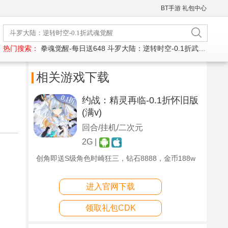
BT手游
礼包中心
热门搜索：
拳魂觉醒-每日送648
斗罗大陆：逆转时空-0.1折武魂觉醒
相关游戏下载
约战：精灵再临-0.1折怀旧版
(满v)
回合/挂机/二次元
2G |
创角即送S级角色时崎狂三，钻石8888，金币188w
进入官网下载
领取礼包CDK