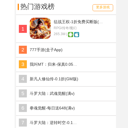
热门游戏榜
更多游戏
征战王权-1折免费买断版(满v)
1
RPG/传奇/魔幻
265.3M |
2
777手游(盒子App)
3
我叫MT：归来-保真0.05折福利版(满v)
4
新凡人修仙传-0.1折(GM版)
5
斗罗大陆：武魂觉醒(满v)
6
拳魂觉醒-每日送648(满v)
7
斗罗大陆：逆转时空-0.1折武魂觉醒(满v)