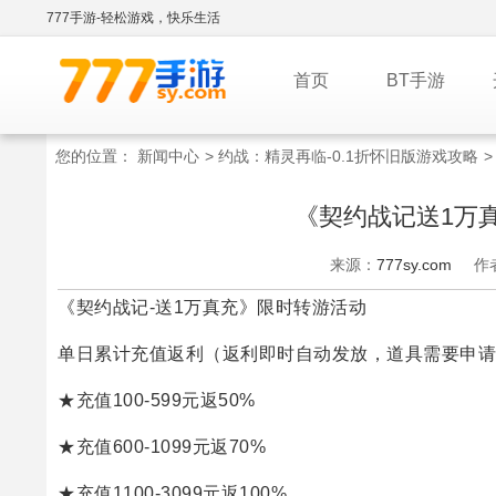
777手游-轻松游戏，快乐生活
首页
BT手游
您的位置：
新闻中心
>
约战：精灵再临-0.1折怀旧版游戏攻略
《契约战记送1万
来源：
777sy.com
作
《契约战记-送1万真充》限时转游活动
单日累计充值返利（返利即时自动发放，道具需要申请
★充值100-599元返50%
★充值600-1099元返70%
★充值1100-3099元返100%