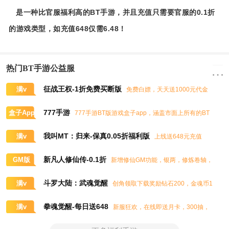
是一种比官服福利高的BT手游，并且充值只需要官服的0.1折
的游戏类型，如充值648仅需6.48！
热门BT手游公益服
征战王权-1折免费买断版
满v
免费白嫖，天天送1000元代金
券，任意畅买到爽
777手游
盒子App
777手游BT版游戏盒子app，涵盖市面上所有的BT
游戏，实时掌控BT手游的最新动态
我叫MT：归来-保真0.05折福利版
满v
上线送648元充值
卡、大量抽奖券和极品道具
新凡人修仙传-0.1折
GM版
新增修仙GM功能，银两，修炼卷轴，
灵石，灵气，道书等海量修仙资源免费领取
斗罗大陆：武魂觉醒
满v
创角领取下载奖励钻石200，金魂币1
00K，进阶石100
拳魂觉醒-每日送648
满v
新服狂欢，在线即送月卡，300抽，
5星八神庵，免费招募直送7星，超绝觉醒