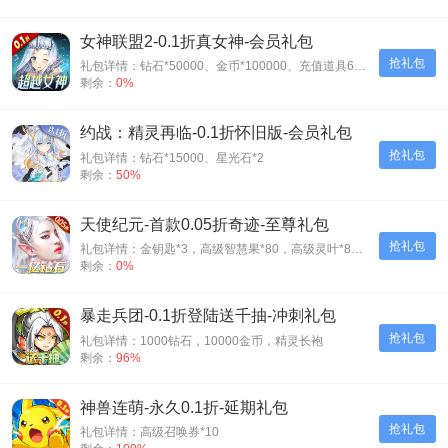
女神联盟2-0.1折真女神-会员礼包
抢礼包
礼包详情：钻石*50000、金币*100000、充值道具6元*3
剩余：
0%
约战：精灵再临-0.1折怀旧版-会员礼包
抢礼包
礼包详情：钻石*15000、星光石*2
剩余：
50%
天使纪元-首款0.05折奇迹-至尊礼包
抢礼包
礼包详情：金钥匙*3，高级智慧果*80，高级灵叶*80，高级神源*80
剩余：
0%
暴走兵团-0.1折登陆送千抽-冲刺礼包
抢礼包
礼包详情：1000钻石，10000金币，精灵长袍
剩余：
96%
神兽连萌-永久0.1折-延期礼包
抢礼包
礼包详情：高级召唤券*10