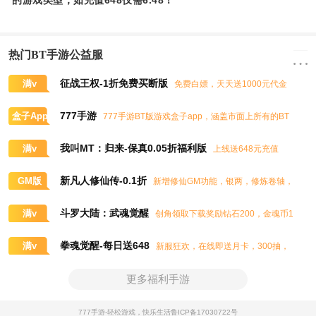
的游戏类型，如充值648仅需6.48！
热门BT手游公益服
征战王权-1折免费买断版
满v
免费白嫖，天天送1000元代金
券，任意畅买到爽
777手游
盒子App
777手游BT版游戏盒子app，涵盖市面上所有的BT
游戏，实时掌控BT手游的最新动态
我叫MT：归来-保真0.05折福利版
满v
上线送648元充值
卡、大量抽奖券和极品道具
新凡人修仙传-0.1折
GM版
新增修仙GM功能，银两，修炼卷轴，
灵石，灵气，道书等海量修仙资源免费领取
斗罗大陆：武魂觉醒
满v
创角领取下载奖励钻石200，金魂币1
00K，进阶石100
拳魂觉醒-每日送648
满v
新服狂欢，在线即送月卡，300抽，
5星八神庵，免费招募直送7星，超绝觉醒
更多福利手游
777手游-轻松游戏，快乐生活
鲁ICP备17030722号