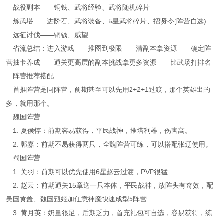
战役副本——铜钱、武将经验、武将随机碎片
炼武塔——进阶石、武将装备、5星武将碎片、招贤令(阵营自选)
远征讨伐——铜钱、威望
省流总结：进入游戏——推图到极限——清副本拿资源——确定阵
营抽卡养成——通关更高层的副本挑战拿更多资源——比武场打排名
阵营推荐搭配
首推阵营是同阵营，前期甚至可以先用2+2+1过渡，那个英雄出的
多，就用那个。
魏国阵营
1. 夏侯惇：前期容易获得，平民战神，推塔利器，伤害高。
2. 郭嘉：前期不易获得两只，全魏阵营可练，可以搭配张辽使用。
蜀国阵营
1. 关羽：前期可以优先使用6星赵云过渡，PVP很猛
2. 赵云：前期通关15章送一只本体，平民战神，放阵头有奇效，配
吴国黄盖、魏国甄姬加任意神魔快速成型5阵营
3. 黄月英：奶量很足，后期乏力，首充礼包可自选，容易获得，练