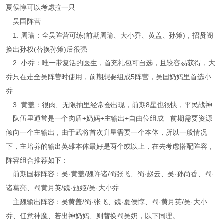
夏侯惇可以考虑拉一只
吴国阵营
1. 周瑜：全吴阵营可练(前期周瑜、大小乔、黄盖、孙策)，招贤阁
换出孙权(替换孙策)后很强
2. 小乔：唯一带复活的医生，首充礼包可自选，且较容易获得，大
乔只在走全吴阵营时使用，前期想要组成5阵营，吴国奶妈里首选小
乔
3. 黄盖：很肉、无限抽里经常会出现，前期8星也很快，平民战神
队伍里通常是一个肉盾+奶妈+主输出+自由位组成，前期需要资源
倾向一个主输出，由于武将首次升星需要一个本体，所以一般情况
下，主培养的输出英雄本体最好是两个或以上，在去考虑搭配阵容，
阵容组合推荐如下：
前期国标阵容：吴·黄盖/魏许诸/蜀张飞、蜀·赵云、吴·孙尚香、蜀·
诸葛亮、蜀黄月英/魏·甄姬/吴·大小乔
主魏输出阵容：吴黄盖/蜀·张飞、魏·夏侯惇、蜀·黄月英/吴·大小
乔、任意神魔、若出神奶妈、则替换蜀吴奶，以下同理。