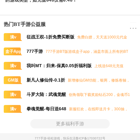
的游戏类型，如充值648仅需6.48！
热门BT手游公益服
征战王权-1折免费买断版
满v
免费白嫖，天天送1000元代金
券，任意畅买到爽
777手游
盒子App
777手游BT版游戏盒子app，涵盖市面上所有的BT
游戏，实时掌控BT手游的最新动态
我叫MT：归来-保真0.05折福利版
满v
上线送648元充值
卡、大量抽奖券和极品道具
新凡人修仙传-0.1折
GM版
新增修仙GM功能，银两，修炼卷轴，
灵石，灵气，道书等海量修仙资源免费领取
斗罗大陆：武魂觉醒
满v
创角领取下载奖励钻石200，金魂币1
00K，进阶石100
拳魂觉醒-每日送648
满v
新服狂欢，在线即送月卡，300抽，
5星八神庵，免费招募直送7星，超绝觉醒
更多福利手游
777手游-轻松游戏，快乐生活
鲁ICP备17030722号