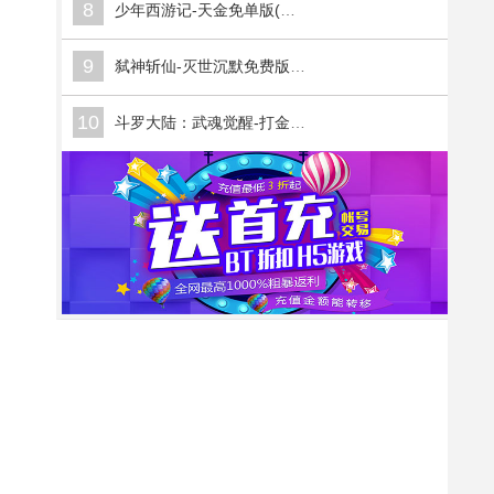
8
少年西游记-天金免单版(满v)
9
弑神斩仙-灭世沉默免费版(满v)
10
斗罗大陆：武魂觉醒-打金版(满v)