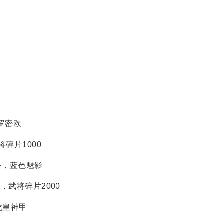
罗密欧
碎片1000
斧，蓝色魅影
，武将碎片2000
龙皇神甲