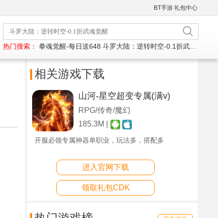
BT手游
礼包中心
热门搜索：
拳魂觉醒-每日送648
斗罗大陆：逆转时空-0.1折武魂觉醒
相关游戏下载
山河-星空超变专属(满v)
RPG/传奇/魔幻
185.3M |
开服必领专属神器单职业，玩法多，搭配多
进入官网下载
领取礼包CDK