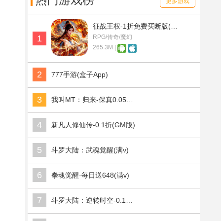
热门游戏榜
更多游戏
征战王权-1折免费买断版(满v)
1
RPG/传奇/魔幻
265.3M |
2
777手游(盒子App)
3
我叫MT：归来-保真0.05折福利版(满v)
4
新凡人修仙传-0.1折(GM版)
5
斗罗大陆：武魂觉醒(满v)
6
拳魂觉醒-每日送648(满v)
7
斗罗大陆：逆转时空-0.1折武魂觉醒(满v)