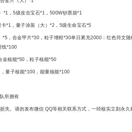
，合金片（大）*1
1，5级攻击宝石*1，500W钞票袋*1
卡*1，量子涂装（大）*2，5级生命宝石*5
*5，合金甲片*30，粒子增程*30单日累充2000：红色符文
线*100
合金核能*50，粒子核能*50
1，量子核能*100，能量核能*100
团队所拥有
损失。请勿发布微信 QQ等相关联系方式，一经核实立刻永久