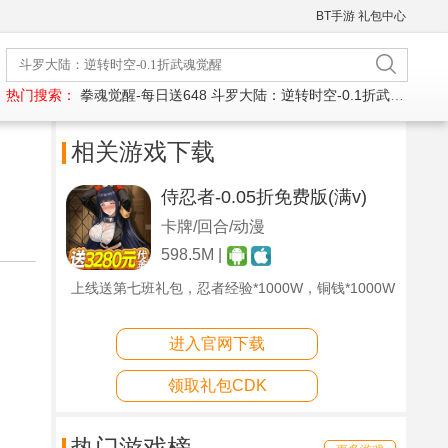
BT手游
礼包中心
热门搜索：
拳魂觉醒-每日送648
斗罗大陆：逆转时空-0.1折武魂觉醒
相关游戏下载
侍忍者-0.05折免费版(满v)
卡牌/回合/动漫
598.5M |
上线送第七班礼包，忍者经验*1000W，铜钱*1000W
进入官网下载
领取礼包CDK