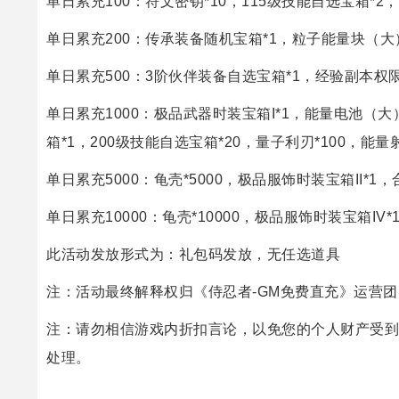
单日累充100：符文密钥*10，115级技能自选宝箱*2
单日累充200：传承装备随机宝箱*1，粒子能量块（大）*
单日累充500：3阶伙伴装备自选宝箱*1，经验副本权限
单日累充1000：极品武器时装宝箱I*1，能量电池（大）
箱*1，200级技能自选宝箱*20，量子利刃*100，能量射
单日累充5000：龟壳*5000，极品服饰时装宝箱II*1，
单日累充10000：龟壳*10000，极品服饰时装宝箱IV*
此活动发放形式为：礼包码发放，无任选道具
注：活动最终解释权归《侍忍者-GM免费直充》运营
注：请勿相信游戏内折扣言论，以免您的个人财产受到
处理。