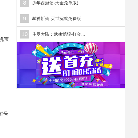
8
少年西游记-天金免单版(满v)
9
弑神斩仙-灭世沉默免费版(满v)
10
斗罗大陆：武魂觉醒-打金版(满v)
随机宝
封号