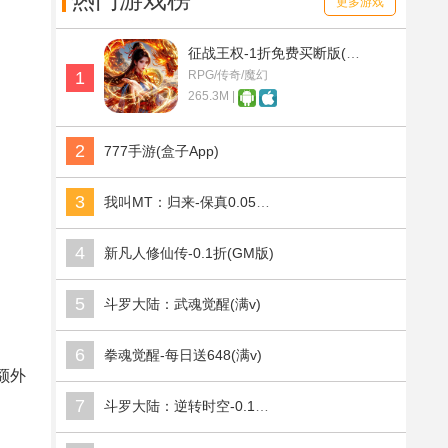
热门游戏榜
更多游戏
征战王权-1折免费买断版(满v)
1
RPG/传奇/魔幻
265.3M |
2
777手游(盒子App)
3
我叫MT：归来-保真0.05折福利版(满v)
4
新凡人修仙传-0.1折(GM版)
5
斗罗大陆：武魂觉醒(满v)
6
拳魂觉醒-每日送648(满v)
额外
7
斗罗大陆：逆转时空-0.1折武魂觉醒(满v)