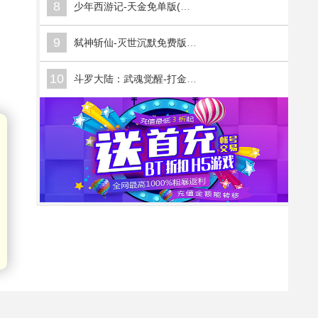
8
少年西游记-天金免单版(满v)
9
弑神斩仙-灭世沉默免费版(满v)
10
斗罗大陆：武魂觉醒-打金版(满v)