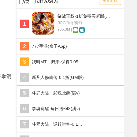
热门游戏榜
更多游戏
征战王权-1折免费买断版(满v)
1
RPG/传奇/魔幻
265.3M |
2
777手游(盒子App)
3
我叫MT：归来-保真0.05折福利版(满v)
将取消
4
新凡人修仙传-0.1折(GM版)
5
斗罗大陆：武魂觉醒(满v)
6
拳魂觉醒-每日送648(满v)
7
斗罗大陆：逆转时空-0.1折武魂觉醒(满v)