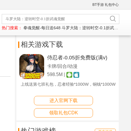
BT手游
礼包中心
热门搜索：
拳魂觉醒-每日送648
斗罗大陆：逆转时空-0.1折武魂觉醒
相关游戏下载
侍忍者-0.05折免费版(满v)
卡牌/回合/动漫
598.5M |
上线送第七班礼包，忍者经验*1000W，铜钱*1000W
进入官网下载
领取礼包CDK