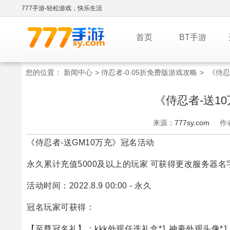
777手游-轻松游戏，快乐生活
首页
BT手游
您的位置：
新闻中心
>
侍忍者-0.05折免费版游戏攻略
>
《侍忍
《侍忍者-送1
来源：
777sy.com
作
《侍忍者-送GM10万充》冠名活动
永久累计充值5000及以上的玩家 可获得更改服务器名
活动时间：2022.8.9 00:00 - 永久
冠名玩家可获得：
【至尊冠名礼】：kkk外观任选礼盒*1 神豪外观头像*1