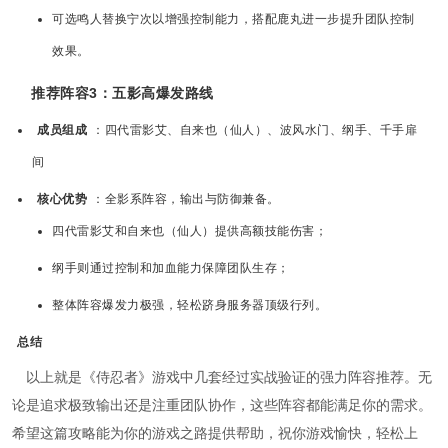
可选鸣人替换宁次以增强控制能力，搭配鹿丸进一步提升团队控制
效果。
推荐阵容3：五影高爆发路线
成员组成
：四代雷影艾、自来也（仙人）、波风水门、纲手、千手扉
间
核心优势
：全影系阵容，输出与防御兼备。
四代雷影艾和自来也（仙人）提供高额技能伤害；
纲手则通过控制和加血能力保障团队生存；
整体阵容爆发力极强，轻松跻身服务器顶级行列。
总结
以上就是《侍忍者》游戏中几套经过实战验证的强力阵容推荐。无
论是追求极致输出还是注重团队协作，这些阵容都能满足你的需求。
希望这篇攻略能为你的游戏之路提供帮助，祝你游戏愉快，轻松上