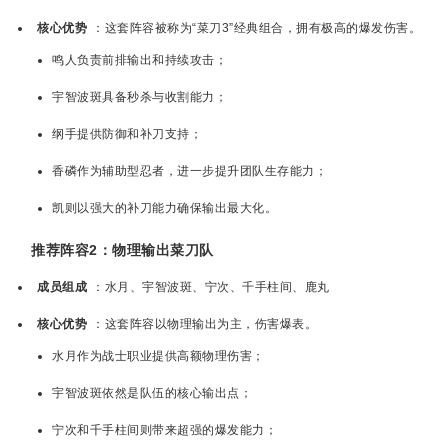
核心优势
：这套阵容被称为“菜刀3”经典组合，拥有极高的爆发伤害。
鸣人负责前排输出和持续攻击；
宇智波斑具备秒杀与收割能力；
纲手提供防御和补刀支持；
香磷作为辅助型忍者，进一步提升团队生存能力；
凯则以强大的补刀能力确保输出最大化。
推荐阵容2：物理输出菜刀队
成员组成
：水月、宇智波斑、宁次、千手柱间、鹿丸
核心优势
：这套阵容以物理输出为主，伤害爆表。
水月作为战士职业提供高额物理伤害；
宇智波斑依然是队伍的核心输出点；
宁次和千手柱间则带来超强的爆发能力；