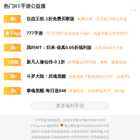
热门BT手游公益服
征战王权-1折免费买断版
满v
免费白嫖，天天送1000元代金
券，任意畅买到爽
777手游
盒子App
777手游BT版游戏盒子app，涵盖市面上所有的BT
游戏，实时掌控BT手游的最新动态
我叫MT：归来-保真0.05折福利版
满v
上线送648元充值
卡、大量抽奖券和极品道具
新凡人修仙传-0.1折
GM版
新增修仙GM功能，银两，修炼卷轴，
灵石，灵气，道书等海量修仙资源免费领取
斗罗大陆：武魂觉醒
满v
创角领取下载奖励钻石200，金魂币1
00K，进阶石100
拳魂觉醒-每日送648
满v
新服狂欢，在线即送月卡，300抽，
5星八神庵，免费招募直送7星，超绝觉醒
更多福利手游
777手游-轻松游戏，快乐生活
鲁ICP备17030722号
777sy.com 版权所有
鲁公网安备37028202000575号
抵制不良游戏 拒绝盗版游戏 注意自我保护 谨防受骗上当
适度游戏益脑 沉迷游戏伤身 合理安排时间 享受健康生活