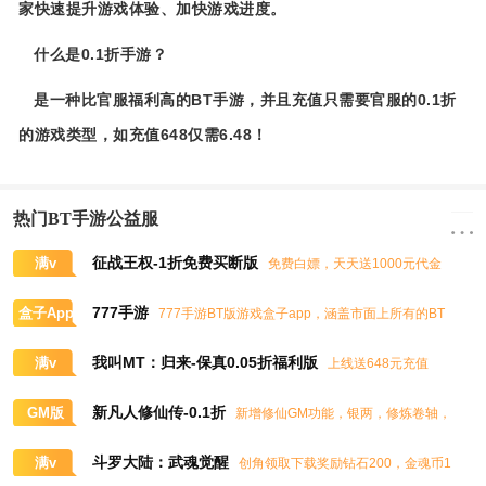
家快速提升游戏体验、加快游戏进度。
什么是0.1折手游？
是一种比官服福利高的BT手游，并且充值只需要官服的0.1折
的游戏类型，如充值648仅需6.48！
热门BT手游公益服
征战王权-1折免费买断版
满v
免费白嫖，天天送1000元代金
券，任意畅买到爽
777手游
盒子App
777手游BT版游戏盒子app，涵盖市面上所有的BT
游戏，实时掌控BT手游的最新动态
我叫MT：归来-保真0.05折福利版
满v
上线送648元充值
卡、大量抽奖券和极品道具
新凡人修仙传-0.1折
GM版
新增修仙GM功能，银两，修炼卷轴，
灵石，灵气，道书等海量修仙资源免费领取
斗罗大陆：武魂觉醒
满v
创角领取下载奖励钻石200，金魂币1