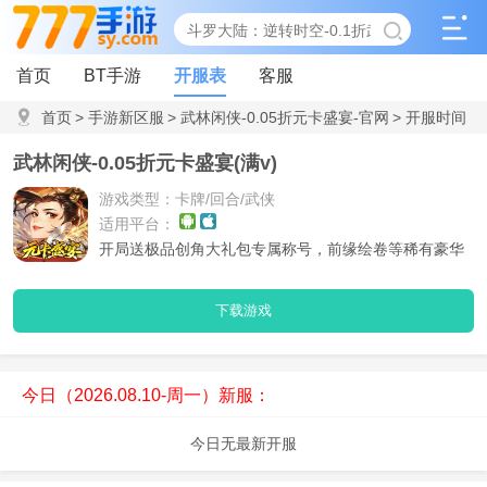
首页
BT手游
开服表
客服
首页
>
手游新区服
>
武林闲侠-0.05折元卡盛宴-官网
>
开服时间
表
武林闲侠-0.05折元卡盛宴(满v)
游戏类型：卡牌/回合/武侠
适用平台：
开局送极品创角大礼包专属称号，前缘绘卷等稀有豪华
道具免费拿
下载游戏
今日（2026.08.10-周一）新服：
今日无最新开服