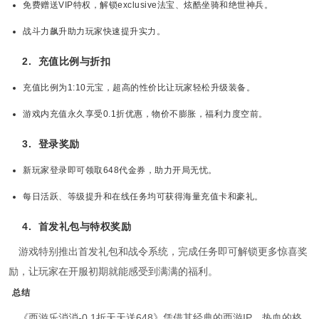
免费赠送VIP特权，解锁exclusive法宝、炫酷坐骑和绝世神兵。
战斗力飙升助力玩家快速提升实力。
2.
充值比例与折扣
充值比例为1:10元宝，超高的性价比让玩家轻松升级装备。
游戏内充值永久享受0.1折优惠，物价不膨胀，福利力度空前。
3.
登录奖励
新玩家登录即可领取648代金券，助力开局无忧。
每日活跃、等级提升和在线任务均可获得海量充值卡和豪礼。
4.
首发礼包与特权奖励
游戏特别推出首发礼包和战令系统，完成任务即可解锁更多惊喜奖
励，让玩家在开服初期就能感受到满满的福利。
总结
《西游乐消消-0.1折天天送648》凭借其经典的西游IP、热血的格