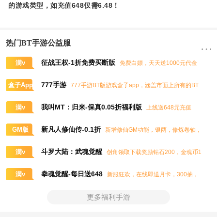
的游戏类型，如充值648仅需6.48！
热门BT手游公益服
征战王权-1折免费买断版
满v
免费白嫖，天天送1000元代金
券，任意畅买到爽
777手游
盒子App
777手游BT版游戏盒子app，涵盖市面上所有的BT
游戏，实时掌控BT手游的最新动态
我叫MT：归来-保真0.05折福利版
满v
上线送648元充值
卡、大量抽奖券和极品道具
新凡人修仙传-0.1折
GM版
新增修仙GM功能，银两，修炼卷轴，
灵石，灵气，道书等海量修仙资源免费领取
斗罗大陆：武魂觉醒
满v
创角领取下载奖励钻石200，金魂币1
00K，进阶石100
拳魂觉醒-每日送648
满v
新服狂欢，在线即送月卡，300抽，
5星八神庵，免费招募直送7星，超绝觉醒
更多福利手游