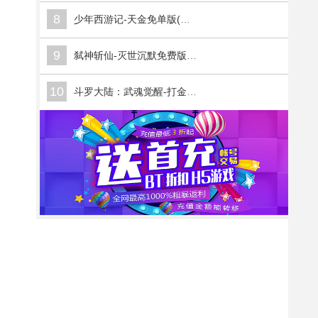
8
少年西游记-天金免单版(满v)
9
弑神斩仙-灭世沉默免费版(满v)
10
斗罗大陆：武魂觉醒-打金版(满v)