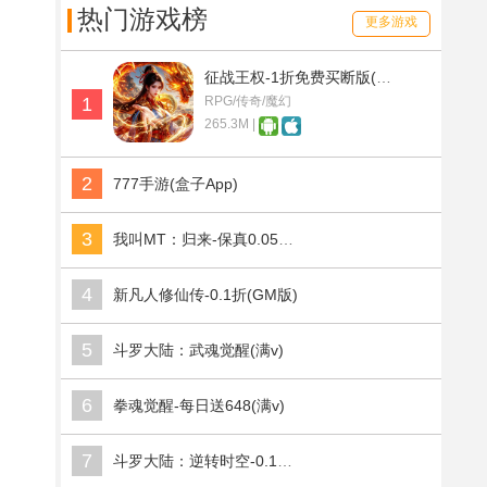
热门游戏榜
更多游戏
征战王权-1折免费买断版(满v)
1
RPG/传奇/魔幻
265.3M |
2
777手游(盒子App)
3
我叫MT：归来-保真0.05折福利版(满v)
4
新凡人修仙传-0.1折(GM版)
5
斗罗大陆：武魂觉醒(满v)
6
拳魂觉醒-每日送648(满v)
7
斗罗大陆：逆转时空-0.1折武魂觉醒(满v)