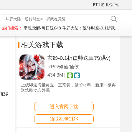
BT手游
礼包中心
热门搜索：
拳魂觉醒-每日送648
斗罗大陆：逆转时空-0.1折武魂觉醒
相关游戏下载
玄影-0.1折盗帅送真充(满v)
RPG/修仙/仙侠
434.3M |
上线即送海量灵玉，直充劵，进阶材料，新服冲级再
送炫酷动态外观
沉浸
进入官网下载
领取礼包CDK