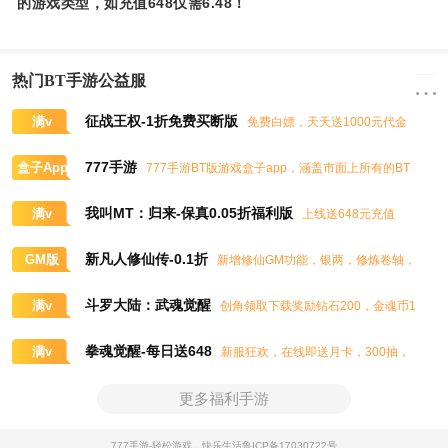
的游戏类型，如充值648仅需6.48！
热门BT手游公益服
征战王权-1折免费买断版
满v
免费白嫖，天天送1000元代金
券，任意畅买到爽
777手游
盒子App
777手游BT版游戏盒子app，涵盖市面上所有的BT
游戏，实时掌控BT手游的最新动态
我叫MT：归来-保真0.05折福利版
满v
上线送648元充值
卡、大量抽奖券和极品道具
新凡人修仙传-0.1折
GM版
新增修仙GM功能，银两，修炼卷轴，
灵石，灵气，道书等海量修仙资源免费领取
斗罗大陆：武魂觉醒
满v
创角领取下载奖励钻石200，金魂币1
00K，进阶石100
拳魂觉醒-每日送648
满v
新服狂欢，在线即送月卡，300抽，
5星八神庵，免费招募直送7星，超绝觉醒
更多福利手游
777手游-轻松游戏，快乐生活
鲁ICP备17030722号