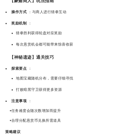
【豪赌商人】玩法指南
操作方式
：与商人进行猜拳互动
奖励机制
：
猜拳胜利获得轮盘对应奖励
每次悬赏机会都可能带来惊喜收获
【神秘遗迹】通关技巧
探索要点
：
地图宝藏随机分布，需要仔细寻找
打败暗黑守卫获得更多资源
注意事项
：
•任务难度会随次数增加而提升
•合理分配悬赏币兑换所需道具
策略建议