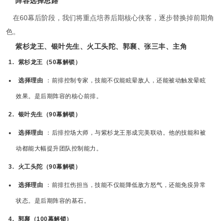
阵容选择思路
在60幕后阶段，我们将重点培养后期核心侠客，逐步替换掉前期角
色。
紫杉龙王、银叶先生、火工头陀、郭襄、张三丰、主角
1.
紫杉龙王（50幕解锁）
选择理由
：前排控制专家，技能不仅能眩晕敌人，还能被动触发晕眩
效果。是后期阵容的核心前排。
2.
银叶先生（90幕解锁）
选择理由
：后排控场大师，与紫杉龙王形成完美联动。他的技能和被
动都能大幅提升团队控制能力。
3.
火工头陀（90幕解锁）
选择理由
：前排扛伤担当，技能不仅能降低敌方怒气，还能免疫异常
状态。是后期阵容的基石。
4.
郭襄（100幕解锁）