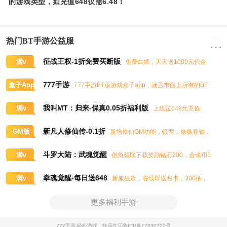
的游戏类型，如充值648仅需6.48！
热门BT手游公益服
征战王权-1折免费买断版
满v
免费白嫖，天天送1000元代金
券，任意畅买到爽
777手游
盒子App
777手游BT版游戏盒子app，涵盖市面上所有的BT
游戏，实时掌控BT手游的最新动态
我叫MT：归来-保真0.05折福利版
满v
上线送648元充值
卡、大量抽奖券和极品道具
新凡人修仙传-0.1折
GM版
新增修仙GM功能，银两，修炼卷轴，
灵石，灵气，道书等海量修仙资源免费领取
斗罗大陆：武魂觉醒
满v
创角领取下载奖励钻石200，金魂币1
00K，进阶石100
拳魂觉醒-每日送648
满v
新服狂欢，在线即送月卡，300抽，
5星八神庵，免费招募直送7星，超绝觉醒
更多福利手游
777手游-轻松游戏，快乐生活
鲁ICP备17030722号