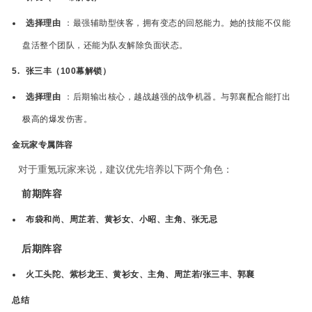
选择理由
：最强辅助型侠客，拥有变态的回怒能力。她的技能不仅能
盘活整个团队，还能为队友解除负面状态。
5.
张三丰（100幕解锁）
选择理由
：后期输出核心，越战越强的战争机器。与郭襄配合能打出
极高的爆发伤害。
金玩家专属阵容
对于重氪玩家来说，建议优先培养以下两个角色：
前期阵容
布袋和尚、周芷若、黄衫女、小昭、主角、张无忌
后期阵容
火工头陀、紫杉龙王、黄衫女、主角、周芷若/张三丰、郭襄
总结