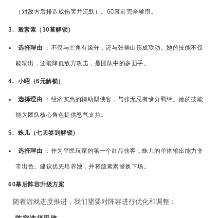
（对敌方后排造成伤害并沉默）。60幕前完全够用。
3.
殷素素（30幕解锁）
选择理由
：不仅与主角有缘分，还与张翠山形成联动。她的技能不仅
能输出，还能降低敌方攻击，是团队中的多面手。
4.
小昭（6元解锁）
选择理由
：经济实惠的辅助型侠客，与张无忌有缘分羁绊。她的技能
能为团队核心角色提供怒气支持。
5.
蛛儿（七天签到解锁）
选择理由
：作为平民玩家的第一个红品侠客，蛛儿的单体输出能力非
常出色。建议优先培养她，并将殷素素替换下场。
60幕后阵容升级方案
随着游戏进度推进，我们需要对阵容进行优化和调整：