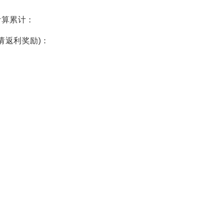
计算累计：
请返利奖励)：