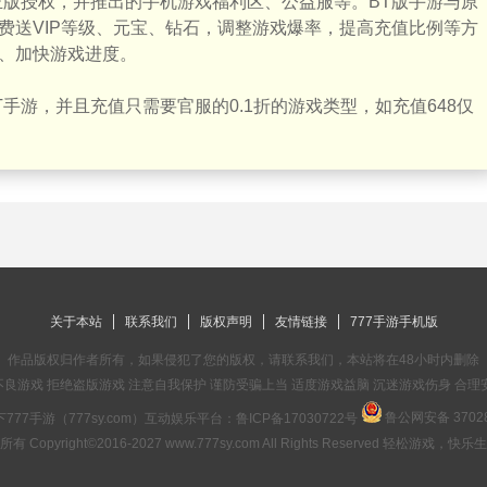
正版授权，并推出的手机游戏福利区、公益服等。BT版手游与原
费送VIP等级、元宝、钻石，调整游戏爆率，提高充值比例等方
、加快游戏进度。
手游，并且充值只需要官服的0.1折的游戏类型，如充值648仅
关于本站
联系我们
版权声明
友情链接
777手游手机版
作品版权归作者所有，如果侵犯了您的版权，请联系我们，本站将在48小时内删除
良游戏 拒绝盗版游戏 注意自我保护 谨防受骗上当 适度游戏益脑 沉迷游戏伤身 合理
鲁公网安备 37028
777手游（777sy.com）互动娱乐平台：
鲁ICP备17030722号
有 Copyright©2016-2027 www.777sy.com All Rights Reserved 轻松游戏，快