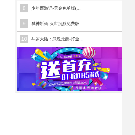
8
少年西游记-天金免单版(满v)
9
弑神斩仙-灭世沉默免费版(满v)
10
斗罗大陆：武魂觉醒-打金版(满v)