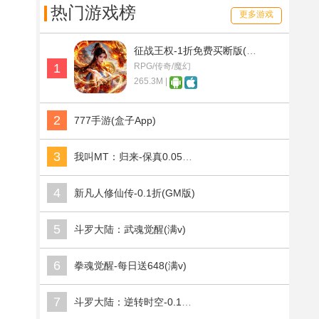
热门游戏榜
更多游戏
征战王权-1折免费买断版(满v)
1
RPG/传奇/魔幻
265.3M |
2
777手游(盒子App)
3
我叫MT：归来-保真0.05折福利版(满v)
4
新凡人修仙传-0.1折(GM版)
5
斗罗大陆：武魂觉醒(满v)
6
拳魂觉醒-每日送648(满v)
7
斗罗大陆：逆转时空-0.1折武魂觉醒(满v)