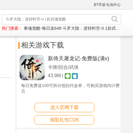
BT手游
礼包中心
热门搜索：
拳魂觉醒-每日送648
斗罗大陆：逆转时空-0.1折武魂觉醒
相关游戏下载
新倚天屠龙记-免费版(满v)
卡牌/回合/武侠
43.9M |
每日免费送100可拆分抵扣代金券，可购买游戏内计费
点
进入官网下载
领取礼包CDK