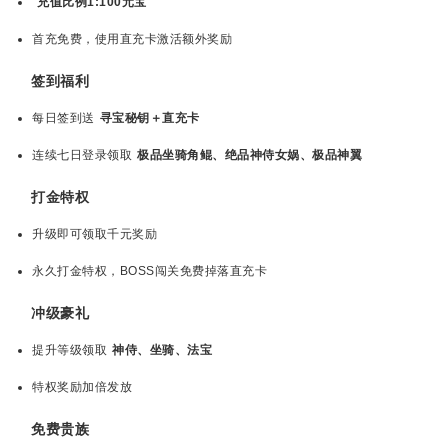
充值比例1:100元宝
首充免费，使用直充卡激活额外奖励
签到福利
每日签到送
寻宝秘钥＋直充卡
连续七日登录领取
极品坐骑角鲲、绝品神侍女娲、极品神翼
打金特权
升级即可领取千元奖励
永久打金特权，BOSS闯关免费掉落直充卡
冲级豪礼
提升等级领取
神侍、坐骑、法宝
特权奖励加倍发放
免费贵族