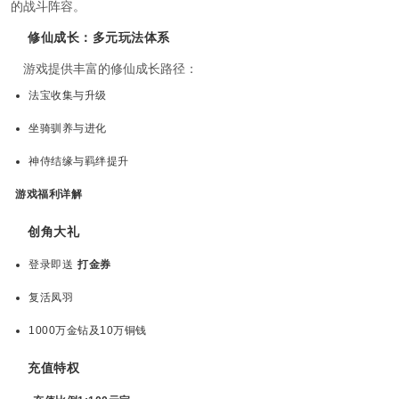
的战斗阵容。
修仙成长：多元玩法体系
游戏提供丰富的修仙成长路径：
法宝收集与升级
坐骑驯养与进化
神侍结缘与羁绊提升
游戏福利详解
创角大礼
登录即送
打金券
复活凤羽
1000万金钻及10万铜钱
充值特权