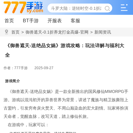
首页
BT手游
开服表
客服
首页
>
御兽遮天-0.1折养龙打金高爆-官网
>
新闻资讯
>
《御兽遮天-送绝品女娲》游戏攻略：玩法详解与福利大全
《御兽遮天-送绝品女娲》游戏攻略：玩法详解与福利大
全
作者：777手游
2025-09-27
游戏简介
《御兽遮天-送绝品女娲》是一款全新推出的国风修仙MMORPG手
游。游戏以混沌初开的异兽世界为背景，讲述了魔族与精卫族撕毁上
古盟约，引发穷奇戾火焚天、不周山巅染血的宏大剧情。玩家将扮演
天命者，觉醒血脉，改写天道，踏上修仙长旅。
在游戏中，玩家可以：