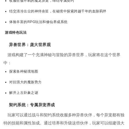
收服狂傲不羁的魔龙异宠，缔结专属契约
结交清冷出尘的神侍余笙，在秘境中探索跨越千年的血脉羁绊
体验丰富的RPG玩法和修仙养成系统
游戏特色玩法
异兽世界：庞大世界观
游戏构建了一个充满神秘与冒险的异兽世界，玩家将在这个世界
中：
探索各种秘境地图
对抗强大的魔族势力
解开上古卦象之谜
契约系统：专属异宠养成
玩家可以通过战斗和契约系统收服多种异兽伙伴，每个异宠都有独
特的技能和属性加成。通过培养和升级这些伙伴，玩家可以组建强大