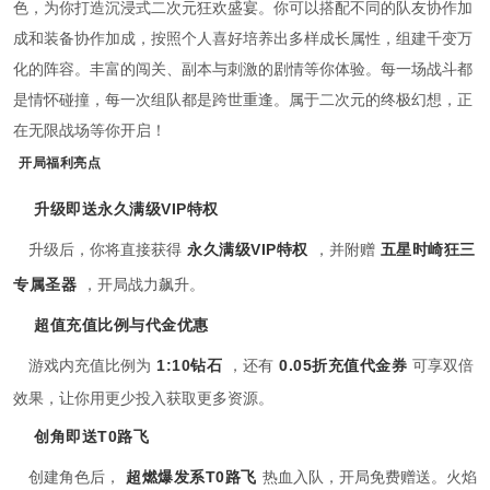
色，为你打造沉浸式二次元狂欢盛宴。你可以搭配不同的队友协作加
成和装备协作加成，按照个人喜好培养出多样成长属性，组建千变万
化的阵容。丰富的闯关、副本与刺激的剧情等你体验。每一场战斗都
是情怀碰撞，每一次组队都是跨世重逢。属于二次元的终极幻想，正
在无限战场等你开启！
开局福利亮点
升级即送永久满级VIP特权
升级后，你将直接获得
永久满级VIP特权
，并附赠
五星时崎狂三
专属圣器
，开局战力飙升。
超值充值比例与代金优惠
游戏内充值比例为
1:10钻石
，还有
0.05折充值代金券
可享双倍
效果，让你用更少投入获取更多资源。
创角即送T0路飞
创建角色后，
超燃爆发系T0路飞
热血入队，开局免费赠送。火焰