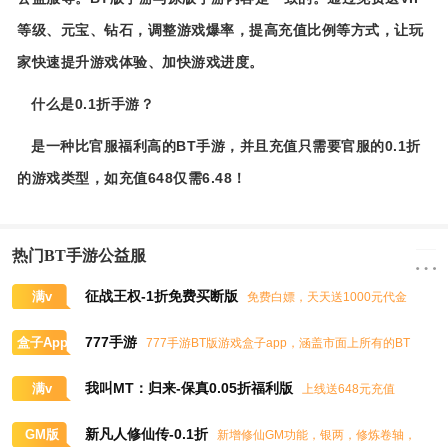
等级、元宝、钻石，调整游戏爆率，提高充值比例等方式，让玩
家快速提升游戏体验、加快游戏进度。
什么是0.1折手游？
是一种比官服福利高的BT手游，并且充值只需要官服的0.1折
的游戏类型，如充值648仅需6.48！
热门BT手游公益服
征战王权-1折免费买断版
满v
免费白嫖，天天送1000元代金
券，任意畅买到爽
777手游
盒子App
777手游BT版游戏盒子app，涵盖市面上所有的BT
游戏，实时掌控BT手游的最新动态
我叫MT：归来-保真0.05折福利版
满v
上线送648元充值
卡、大量抽奖券和极品道具
新凡人修仙传-0.1折
GM版
新增修仙GM功能，银两，修炼卷轴，