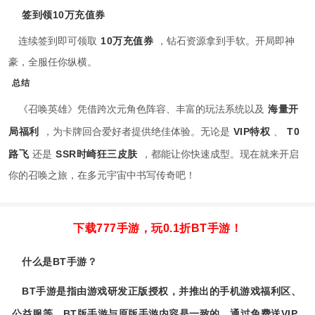
签到领10万充值券
连续签到即可领取
10万充值券
，钻石资源拿到手软。开局即神
豪，全服任你纵横。
总结
《召唤英雄》凭借跨次元角色阵容、丰富的玩法系统以及
海量开
局福利
，为卡牌回合爱好者提供绝佳体验。无论是
VIP特权
、
T0
路飞
还是
SSR时崎狂三皮肤
，都能让你快速成型。现在就来开启
你的召唤之旅，在多元宇宙中书写传奇吧！
下载777手游，玩0.1折BT手游！
什么是BT手游？
BT手游是指由游戏研发正版授权，并推出的手机游戏福利区、
公益服等。BT版手游与原版手游内容是一致的。通过免费送VIP