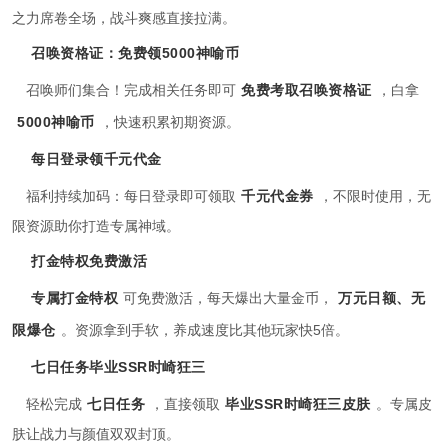
之力席卷全场，战斗爽感直接拉满。
召唤资格证：免费领5000神喻币
召唤师们集合！完成相关任务即可
免费考取召唤资格证
，白拿
5000神喻币
，快速积累初期资源。
每日登录领千元代金
福利持续加码：每日登录即可领取
千元代金券
，不限时使用，无
限资源助你打造专属神域。
打金特权免费激活
专属打金特权
可免费激活，每天爆出大量金币，
万元日额、无
限爆仓
。资源拿到手软，养成速度比其他玩家快5倍。
七日任务毕业SSR时崎狂三
轻松完成
七日任务
，直接领取
毕业SSR时崎狂三皮肤
。专属皮
肤让战力与颜值双双封顶。