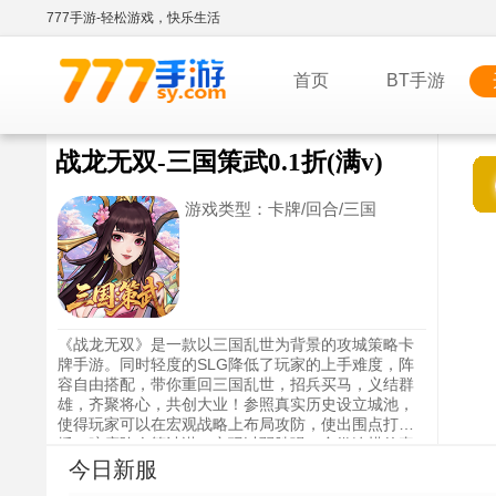
777手游-轻松游戏，快乐生活
首页
BT手游
战龙无双-三国策武0.1折(满v)
游戏类型：
卡牌/回合/三国
《战龙无双》是一款以三国乱世为背景的攻城策略卡
牌手游。同时轻度的SLG降低了玩家的上手难度，阵
容自由搭配，带你重回三国乱世，招兵买马，义结群
雄，齐聚将心，共创大业！参照真实历史设立城池，
使得玩家可以在宏观战略上布局攻防，使出围点打
援、暗度陈仓等计谋，实现以弱胜强、合纵连横的真
实体验，同时真实再现赤壁之战、官渡之战等经典战
今日新服
役玩法，改写天命，都在于你！