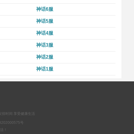
神话6服
神话5服
神话4服
神话3服
神话2服
神话1服
安排时间 享受健康生活
202000575号
乐生活！