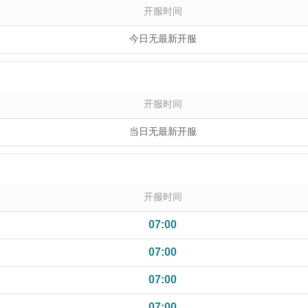
开服时间
今日无最新开服
开服时间
当日无最新开服
开服时间
07:00
07:00
07:00
07:00